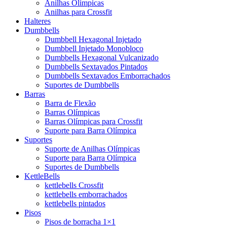
Anilhas Olímpicas
Anilhas para Crossfit
Halteres
Dumbbells
Dumbbell Hexagonal Injetado
Dumbbell Injetado Monobloco
Dumbbells Hexagonal Vulcanizado
Dumbbells Sextavados Pintados
Dumbbells Sextavados Emborrachados
Suportes de Dumbbells
Barras
Barra de Flexão
Barras Olímpicas
Barras Olímpicas para Crossfit
Suporte para Barra Olímpica
Suportes
Suporte de Anilhas Olímpicas
Suporte para Barra Olímpica
Suportes de Dumbbells
KettleBells
kettlebells Crossfit
kettlebells emborrachados
kettlebells pintados
Pisos
Pisos de borracha 1×1