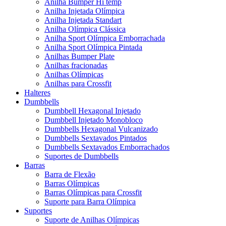
Anilha Bumper Hi temp
Anilha Injetada Olímpica
Anilha Injetada Standart
Anilha Olímpica Clássica
Anilha Sport Olímpica Emborrachada
Anilha Sport Olímpica Pintada
Anilhas Bumper Plate
Anilhas fracionadas
Anilhas Olímpicas
Anilhas para Crossfit
Halteres
Dumbbells
Dumbbell Hexagonal Injetado
Dumbbell Injetado Monobloco
Dumbbells Hexagonal Vulcanizado
Dumbbells Sextavados Pintados
Dumbbells Sextavados Emborrachados
Suportes de Dumbbells
Barras
Barra de Flexão
Barras Olímpicas
Barras Olímpicas para Crossfit
Suporte para Barra Olímpica
Suportes
Suporte de Anilhas Olímpicas