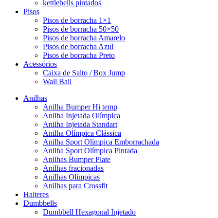
kettlebells pintados
Pisos
Pisos de borracha 1×1
Pisos de borracha 50×50
Pisos de borracha Amarelo
Pisos de borracha Azul
Pisos de borracha Preto
Acessórios
Caixa de Salto / Box Jump
Wall Ball
Anilhas
Anilha Bumper Hi temp
Anilha Injetada Olímpica
Anilha Injetada Standart
Anilha Olímpica Clássica
Anilha Sport Olímpica Emborrachada
Anilha Sport Olímpica Pintada
Anilhas Bumper Plate
Anilhas fracionadas
Anilhas Olímpicas
Anilhas para Crossfit
Halteres
Dumbbells
Dumbbell Hexagonal Injetado