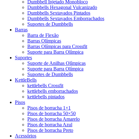
Dumbbell Injetado Monobloco
Dumbbells Hexagonal Vulcanizado
Dumbbells Sextavados Pintados
Dumbbells Sextavados Emborrachados
Suportes de Dumbbells
Barras
Barra de Flexão
Barras Olímpicas
Barras Olímpicas para Crossfit
Suporte para Barra Olímpica
Suportes
Suporte de Anilhas Olímpicas
Suporte para Barra Olímpica
Suportes de Dumbbells
KettleBells
kettlebells Crossfit
kettlebells emborrachados
kettlebells pintados
Pisos
Pisos de borracha 1×1
Pisos de borracha 50×50
Pisos de borracha Amarelo
Pisos de borracha Azul
Pisos de borracha Preto
Acessórios