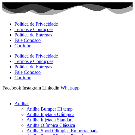
Ir
para
o
conteúdo
Política de Privacidade
Termos e Condições
Política de Entregas
Fale Conosco
Carrinho
Política de Privacidade
Termos e Condições
Política de Entregas
Fale Conosco
Carrinho
Facebook
Instagram
Linkedin
Whatsapp
Anilhas
Anilha Bumper Hi temp
Anilha Injetada Olímpica
Anilha Injetada Standart
Anilha Olímpica Clássica
Anilha Sport Olímpica Emborrachada