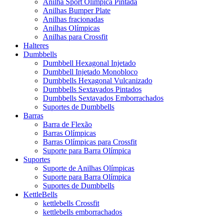
Anilha Sport Olímpica Pintada
Anilhas Bumper Plate
Anilhas fracionadas
Anilhas Olímpicas
Anilhas para Crossfit
Halteres
Dumbbells
Dumbbell Hexagonal Injetado
Dumbbell Injetado Monobloco
Dumbbells Hexagonal Vulcanizado
Dumbbells Sextavados Pintados
Dumbbells Sextavados Emborrachados
Suportes de Dumbbells
Barras
Barra de Flexão
Barras Olímpicas
Barras Olímpicas para Crossfit
Suporte para Barra Olímpica
Suportes
Suporte de Anilhas Olímpicas
Suporte para Barra Olímpica
Suportes de Dumbbells
KettleBells
kettlebells Crossfit
kettlebells emborrachados