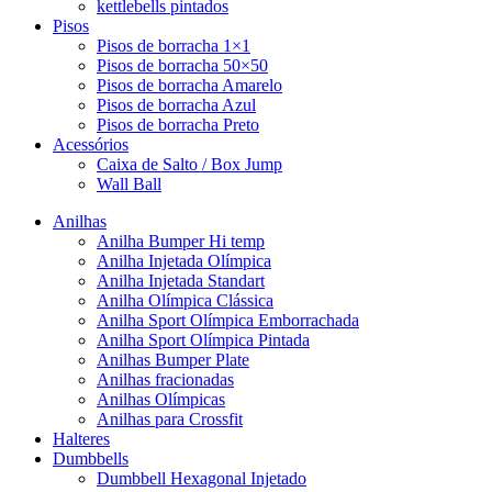
kettlebells pintados
Pisos
Pisos de borracha 1×1
Pisos de borracha 50×50
Pisos de borracha Amarelo
Pisos de borracha Azul
Pisos de borracha Preto
Acessórios
Caixa de Salto / Box Jump
Wall Ball
Anilhas
Anilha Bumper Hi temp
Anilha Injetada Olímpica
Anilha Injetada Standart
Anilha Olímpica Clássica
Anilha Sport Olímpica Emborrachada
Anilha Sport Olímpica Pintada
Anilhas Bumper Plate
Anilhas fracionadas
Anilhas Olímpicas
Anilhas para Crossfit
Halteres
Dumbbells
Dumbbell Hexagonal Injetado