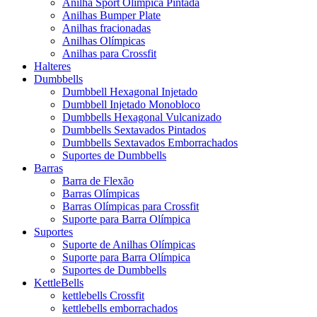
Anilha Sport Olímpica Pintada
Anilhas Bumper Plate
Anilhas fracionadas
Anilhas Olímpicas
Anilhas para Crossfit
Halteres
Dumbbells
Dumbbell Hexagonal Injetado
Dumbbell Injetado Monobloco
Dumbbells Hexagonal Vulcanizado
Dumbbells Sextavados Pintados
Dumbbells Sextavados Emborrachados
Suportes de Dumbbells
Barras
Barra de Flexão
Barras Olímpicas
Barras Olímpicas para Crossfit
Suporte para Barra Olímpica
Suportes
Suporte de Anilhas Olímpicas
Suporte para Barra Olímpica
Suportes de Dumbbells
KettleBells
kettlebells Crossfit
kettlebells emborrachados