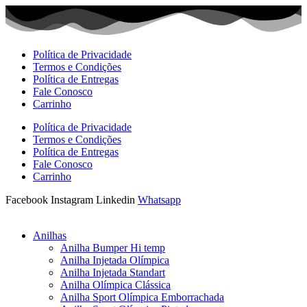
Ir
para
o
conteúdo
Política de Privacidade
Termos e Condições
Política de Entregas
Fale Conosco
Carrinho
Política de Privacidade
Termos e Condições
Política de Entregas
Fale Conosco
Carrinho
Facebook
Instagram
Linkedin
Whatsapp
Anilhas
Anilha Bumper Hi temp
Anilha Injetada Olímpica
Anilha Injetada Standart
Anilha Olímpica Clássica
Anilha Sport Olímpica Emborrachada