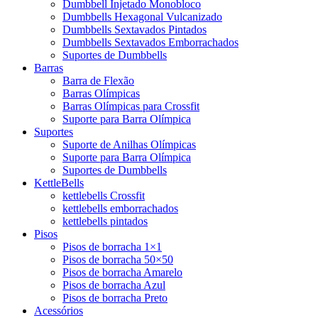
Dumbbell Injetado Monobloco
Dumbbells Hexagonal Vulcanizado
Dumbbells Sextavados Pintados
Dumbbells Sextavados Emborrachados
Suportes de Dumbbells
Barras
Barra de Flexão
Barras Olímpicas
Barras Olímpicas para Crossfit
Suporte para Barra Olímpica
Suportes
Suporte de Anilhas Olímpicas
Suporte para Barra Olímpica
Suportes de Dumbbells
KettleBells
kettlebells Crossfit
kettlebells emborrachados
kettlebells pintados
Pisos
Pisos de borracha 1×1
Pisos de borracha 50×50
Pisos de borracha Amarelo
Pisos de borracha Azul
Pisos de borracha Preto
Acessórios