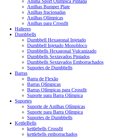
Anilha Sport Olímpica Pintada
Anilhas Bumper Plate
Anilhas fracionadas
Anilhas Olímpicas
Anilhas para Crossfit
Halteres
Dumbbells
Dumbbell Hexagonal Injetado
Dumbbell Injetado Monobloco
Dumbbells Hexagonal Vulcanizado
Dumbbells Sextavados Pintados
Dumbbells Sextavados Emborrachados
Suportes de Dumbbells
Barras
Barra de Flexão
Barras Olímpicas
Barras Olímpicas para Crossfit
Suporte para Barra Olímpica
Suportes
Suporte de Anilhas Olímpicas
Suporte para Barra Olímpica
Suportes de Dumbbells
KettleBells
kettlebells Crossfit
kettlebells emborrachados