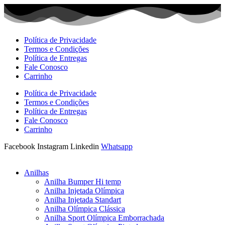
Ir
para
o
conteúdo
Política de Privacidade
Termos e Condições
Política de Entregas
Fale Conosco
Carrinho
Política de Privacidade
Termos e Condições
Política de Entregas
Fale Conosco
Carrinho
Facebook
Instagram
Linkedin
Whatsapp
Anilhas
Anilha Bumper Hi temp
Anilha Injetada Olímpica
Anilha Injetada Standart
Anilha Olímpica Clássica
Anilha Sport Olímpica Emborrachada