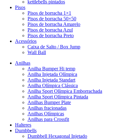
kettlebells pintados
Pisos
Pisos de borracha 1×1
Pisos de borracha 50×50
Pisos de borracha Amarelo
Pisos de borracha Azul
Pisos de borracha Preto
Acessórios
Caixa de Salto / Box Jump
Wall Ball
Anilhas
Anilha Bumper Hi temp
Anilha Injetada Olímpica
Anilha Injetada Standart
Anilha Olímpica Clássica
Anilha Sport Olímpica Emborrachada
Anilha Sport Olímpica Pintada
Anilhas Bumper Plate
Anilhas fracionadas
Anilhas Olímpicas
Anilhas para Crossfit
Halteres
Dumbbells
Dumbbell Hexagonal Injetado