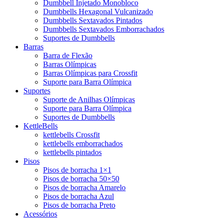
Dumbbell Injetado Monobloco
Dumbbells Hexagonal Vulcanizado
Dumbbells Sextavados Pintados
Dumbbells Sextavados Emborrachados
Suportes de Dumbbells
Barras
Barra de Flexão
Barras Olímpicas
Barras Olímpicas para Crossfit
Suporte para Barra Olímpica
Suportes
Suporte de Anilhas Olímpicas
Suporte para Barra Olímpica
Suportes de Dumbbells
KettleBells
kettlebells Crossfit
kettlebells emborrachados
kettlebells pintados
Pisos
Pisos de borracha 1×1
Pisos de borracha 50×50
Pisos de borracha Amarelo
Pisos de borracha Azul
Pisos de borracha Preto
Acessórios