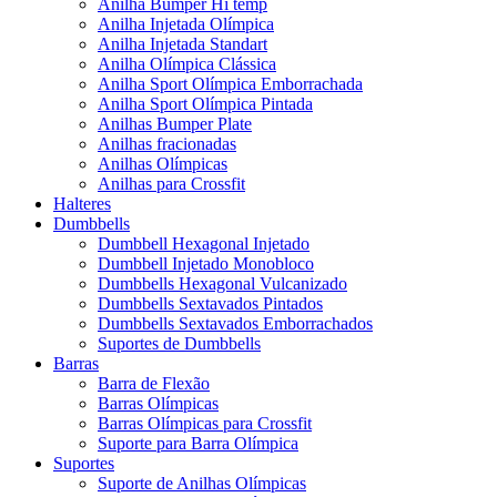
Anilha Bumper Hi temp
Anilha Injetada Olímpica
Anilha Injetada Standart
Anilha Olímpica Clássica
Anilha Sport Olímpica Emborrachada
Anilha Sport Olímpica Pintada
Anilhas Bumper Plate
Anilhas fracionadas
Anilhas Olímpicas
Anilhas para Crossfit
Halteres
Dumbbells
Dumbbell Hexagonal Injetado
Dumbbell Injetado Monobloco
Dumbbells Hexagonal Vulcanizado
Dumbbells Sextavados Pintados
Dumbbells Sextavados Emborrachados
Suportes de Dumbbells
Barras
Barra de Flexão
Barras Olímpicas
Barras Olímpicas para Crossfit
Suporte para Barra Olímpica
Suportes
Suporte de Anilhas Olímpicas