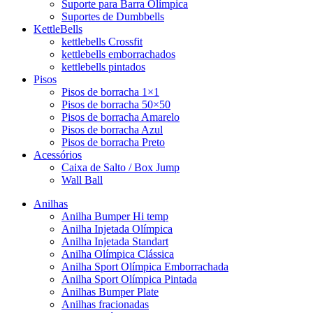
Suporte para Barra Olímpica
Suportes de Dumbbells
KettleBells
kettlebells Crossfit
kettlebells emborrachados
kettlebells pintados
Pisos
Pisos de borracha 1×1
Pisos de borracha 50×50
Pisos de borracha Amarelo
Pisos de borracha Azul
Pisos de borracha Preto
Acessórios
Caixa de Salto / Box Jump
Wall Ball
Anilhas
Anilha Bumper Hi temp
Anilha Injetada Olímpica
Anilha Injetada Standart
Anilha Olímpica Clássica
Anilha Sport Olímpica Emborrachada
Anilha Sport Olímpica Pintada
Anilhas Bumper Plate
Anilhas fracionadas