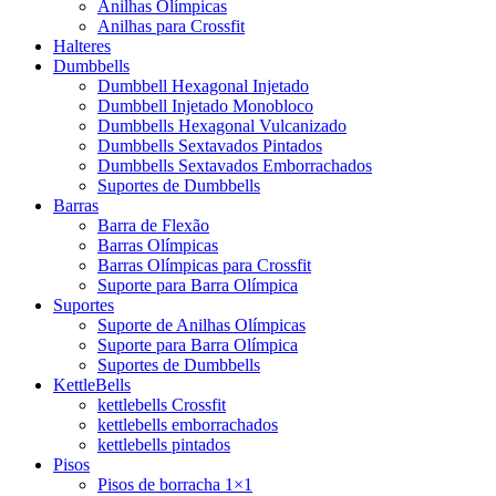
Anilhas Olímpicas
Anilhas para Crossfit
Halteres
Dumbbells
Dumbbell Hexagonal Injetado
Dumbbell Injetado Monobloco
Dumbbells Hexagonal Vulcanizado
Dumbbells Sextavados Pintados
Dumbbells Sextavados Emborrachados
Suportes de Dumbbells
Barras
Barra de Flexão
Barras Olímpicas
Barras Olímpicas para Crossfit
Suporte para Barra Olímpica
Suportes
Suporte de Anilhas Olímpicas
Suporte para Barra Olímpica
Suportes de Dumbbells
KettleBells
kettlebells Crossfit
kettlebells emborrachados
kettlebells pintados
Pisos
Pisos de borracha 1×1