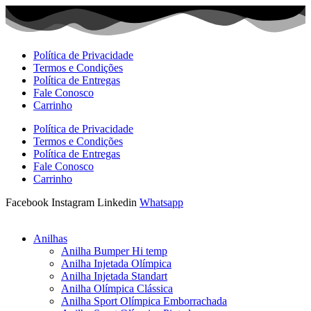
Ir
para
o
conteúdo
Política de Privacidade
Termos e Condições
Política de Entregas
Fale Conosco
Carrinho
Política de Privacidade
Termos e Condições
Política de Entregas
Fale Conosco
Carrinho
Facebook
Instagram
Linkedin
Whatsapp
Anilhas
Anilha Bumper Hi temp
Anilha Injetada Olímpica
Anilha Injetada Standart
Anilha Olímpica Clássica
Anilha Sport Olímpica Emborrachada