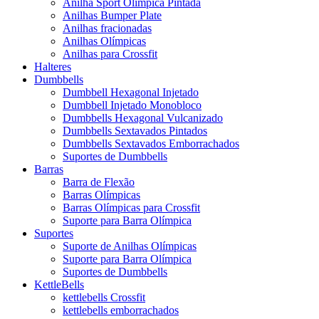
Anilha Sport Olímpica Pintada
Anilhas Bumper Plate
Anilhas fracionadas
Anilhas Olímpicas
Anilhas para Crossfit
Halteres
Dumbbells
Dumbbell Hexagonal Injetado
Dumbbell Injetado Monobloco
Dumbbells Hexagonal Vulcanizado
Dumbbells Sextavados Pintados
Dumbbells Sextavados Emborrachados
Suportes de Dumbbells
Barras
Barra de Flexão
Barras Olímpicas
Barras Olímpicas para Crossfit
Suporte para Barra Olímpica
Suportes
Suporte de Anilhas Olímpicas
Suporte para Barra Olímpica
Suportes de Dumbbells
KettleBells
kettlebells Crossfit
kettlebells emborrachados