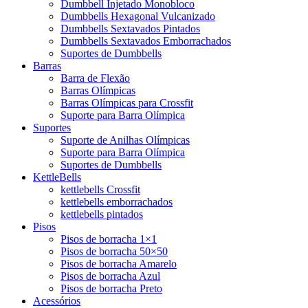
Dumbbell Injetado Monobloco
Dumbbells Hexagonal Vulcanizado
Dumbbells Sextavados Pintados
Dumbbells Sextavados Emborrachados
Suportes de Dumbbells
Barras
Barra de Flexão
Barras Olímpicas
Barras Olímpicas para Crossfit
Suporte para Barra Olímpica
Suportes
Suporte de Anilhas Olímpicas
Suporte para Barra Olímpica
Suportes de Dumbbells
KettleBells
kettlebells Crossfit
kettlebells emborrachados
kettlebells pintados
Pisos
Pisos de borracha 1×1
Pisos de borracha 50×50
Pisos de borracha Amarelo
Pisos de borracha Azul
Pisos de borracha Preto
Acessórios