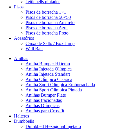
kettlebells pintados
Pisos
Pisos de borracha 1×1
Pisos de borracha 50×50
Pisos de borracha Amarelo
Pisos de borracha Azul
Pisos de borracha Preto
Acessórios
Caixa de Salto / Box Jump
Wall Ball
Anilhas
Anilha Bumper Hi temp
Anilha Injetada Olímpica
Anilha Injetada Standart
Anilha Olímpica Clássica
Anilha Sport Olímpica Emborrachada
Anilha Sport Olímpica Pintada
Anilhas Bumper Plate
Anilhas fracionadas
Anilhas Olímpicas
Anilhas para Crossfit
Halteres
Dumbbells
Dumbbell Hexagonal Injetado