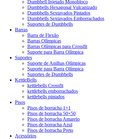
Dumbbell Injetado Monobloco
Dumbbells Hexagonal Vulcanizado
Dumbbells Sextavados Pintados
Dumbbells Sextavados Emborrachados
Suportes de Dumbbells
Barras
Barra de Flexão
Barras Olímpicas
Barras Olímpicas para Crossfit
Suporte para Barra Olímpica
Suportes
Suporte de Anilhas Olímpicas
Suporte para Barra Olímpica
Suportes de Dumbbells
KettleBells
kettlebells Crossfit
kettlebells emborrachados
kettlebells pintados
Pisos
Pisos de borracha 1×1
Pisos de borracha 50×50
Pisos de borracha Amarelo
Pisos de borracha Azul
Pisos de borracha Preto
Acessórios