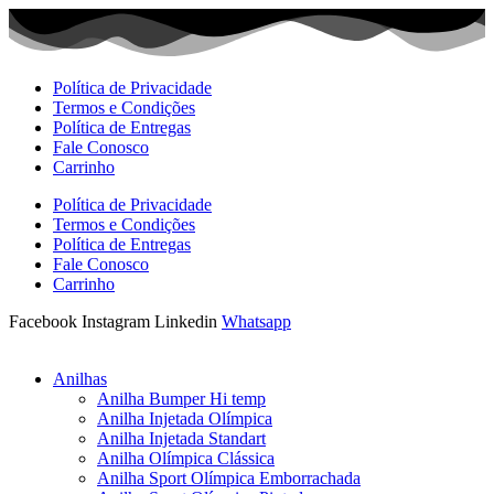
Ir
para
o
conteúdo
Política de Privacidade
Termos e Condições
Política de Entregas
Fale Conosco
Carrinho
Política de Privacidade
Termos e Condições
Política de Entregas
Fale Conosco
Carrinho
Facebook
Instagram
Linkedin
Whatsapp
Anilhas
Anilha Bumper Hi temp
Anilha Injetada Olímpica
Anilha Injetada Standart
Anilha Olímpica Clássica
Anilha Sport Olímpica Emborrachada