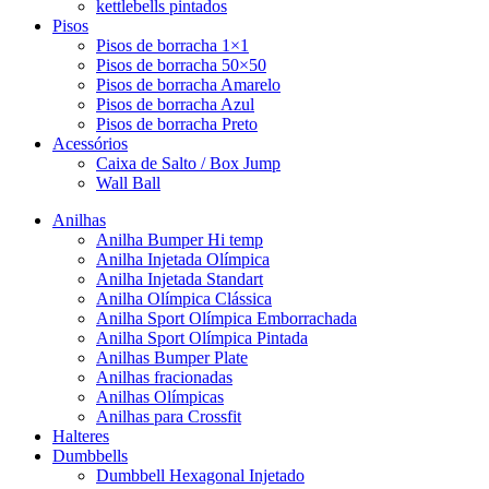
kettlebells pintados
Pisos
Pisos de borracha 1×1
Pisos de borracha 50×50
Pisos de borracha Amarelo
Pisos de borracha Azul
Pisos de borracha Preto
Acessórios
Caixa de Salto / Box Jump
Wall Ball
Anilhas
Anilha Bumper Hi temp
Anilha Injetada Olímpica
Anilha Injetada Standart
Anilha Olímpica Clássica
Anilha Sport Olímpica Emborrachada
Anilha Sport Olímpica Pintada
Anilhas Bumper Plate
Anilhas fracionadas
Anilhas Olímpicas
Anilhas para Crossfit
Halteres
Dumbbells
Dumbbell Hexagonal Injetado