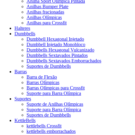
Anilha Sport Olímpica Pintada
Anilhas Bumper Plate
Anilhas fracionadas
Anilhas Olímpicas
Anilhas para Crossfit
Halteres
Dumbbells
Dumbbell Hexagonal Injetado
Dumbbell Injetado Monobloco
Dumbbells Hexagonal Vulcanizado
Dumbbells Sextavados Pintados
Dumbbells Sextavados Emborrachados
Suportes de Dumbbells
Barras
Barra de Flexão
Barras Olímpicas
Barras Olímpicas para Crossfit
Suporte para Barra Olímpica
Suportes
Suporte de Anilhas Olímpicas
Suporte para Barra Olímpica
Suportes de Dumbbells
KettleBells
kettlebells Crossfit
kettlebells emborrachados