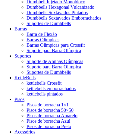
Dumbbell Injetado Monobloco
Dumbbells Hexagonal Vulcanizado
Dumbbells Sextavados Pintados
Dumbbells Sextavados Emborrachados
Suportes de Dumbbells
Barras
Barra de Flexão
Barras Olímpicas
Barras Olímpicas para Crossfit
Suporte para Barra Olímpica
Suportes
Suporte de Anilhas Olímpicas
Suporte para Barra Olímpica
Suportes de Dumbbells
KettleBells
kettlebells Crossfit
kettlebells emborrachados
kettlebells pintados
Pisos
Pisos de borracha 1×1
Pisos de borracha 50×50
Pisos de borracha Amarelo
Pisos de borracha Azul
Pisos de borracha Preto
Acessórios