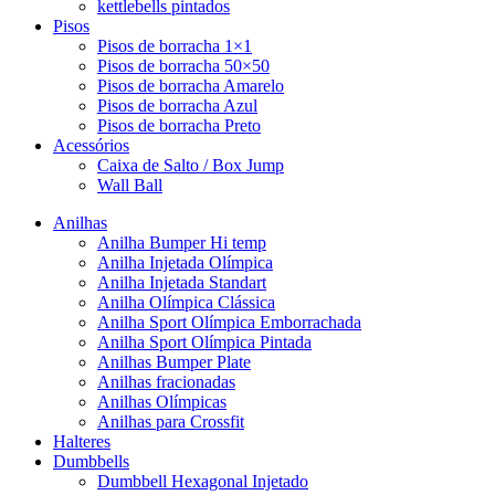
kettlebells pintados
Pisos
Pisos de borracha 1×1
Pisos de borracha 50×50
Pisos de borracha Amarelo
Pisos de borracha Azul
Pisos de borracha Preto
Acessórios
Caixa de Salto / Box Jump
Wall Ball
Anilhas
Anilha Bumper Hi temp
Anilha Injetada Olímpica
Anilha Injetada Standart
Anilha Olímpica Clássica
Anilha Sport Olímpica Emborrachada
Anilha Sport Olímpica Pintada
Anilhas Bumper Plate
Anilhas fracionadas
Anilhas Olímpicas
Anilhas para Crossfit
Halteres
Dumbbells
Dumbbell Hexagonal Injetado