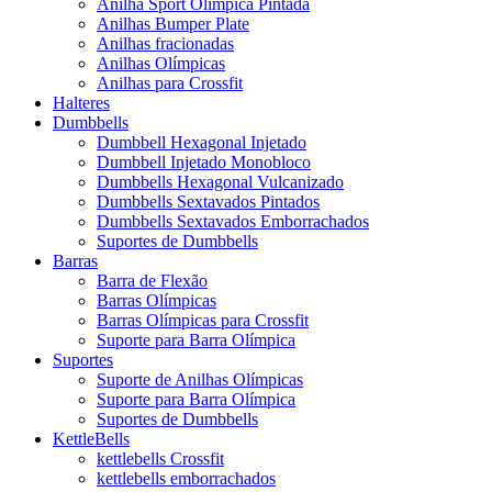
Anilha Sport Olímpica Pintada
Anilhas Bumper Plate
Anilhas fracionadas
Anilhas Olímpicas
Anilhas para Crossfit
Halteres
Dumbbells
Dumbbell Hexagonal Injetado
Dumbbell Injetado Monobloco
Dumbbells Hexagonal Vulcanizado
Dumbbells Sextavados Pintados
Dumbbells Sextavados Emborrachados
Suportes de Dumbbells
Barras
Barra de Flexão
Barras Olímpicas
Barras Olímpicas para Crossfit
Suporte para Barra Olímpica
Suportes
Suporte de Anilhas Olímpicas
Suporte para Barra Olímpica
Suportes de Dumbbells
KettleBells
kettlebells Crossfit
kettlebells emborrachados