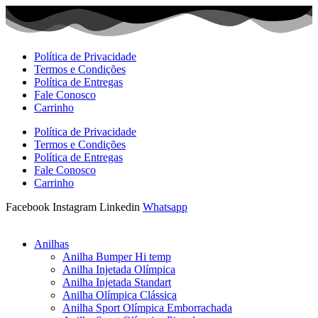
Ir
para
o
conteúdo
Política de Privacidade
Termos e Condições
Política de Entregas
Fale Conosco
Carrinho
Política de Privacidade
Termos e Condições
Política de Entregas
Fale Conosco
Carrinho
Facebook
Instagram
Linkedin
Whatsapp
Anilhas
Anilha Bumper Hi temp
Anilha Injetada Olímpica
Anilha Injetada Standart
Anilha Olímpica Clássica
Anilha Sport Olímpica Emborrachada