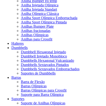
Anilha Bumper Hi temp
Anilha Injetada Olímpica
Anilha Injetada Standart
Anilha Olímpica Clássica
Anilha Sport Olímpica Emborrachada
Anilha Sport Olímpica Pintada
Anilhas Bumper Plate
Anilhas fracionadas
Anilhas Olímpicas
Anilhas para Crossfit
Halteres
Dumbbells
Dumbbell Hexagonal Injetado
Dumbbell Injetado Monobloco
Dumbbells Hexagonal Vulcanizado
Dumbbells Sextavados Pintados
Dumbbells Sextavados Emborrachados
Suportes de Dumbbells
Barras
Barra de Flexão
Barras Olímpicas
Barras Olímpicas para Crossfit
Suporte para Barra Olímpica
Suportes
Suporte de Anilhas Olímpicas