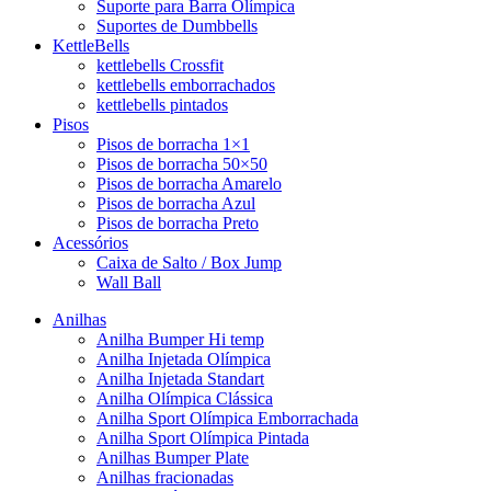
Suporte para Barra Olímpica
Suportes de Dumbbells
KettleBells
kettlebells Crossfit
kettlebells emborrachados
kettlebells pintados
Pisos
Pisos de borracha 1×1
Pisos de borracha 50×50
Pisos de borracha Amarelo
Pisos de borracha Azul
Pisos de borracha Preto
Acessórios
Caixa de Salto / Box Jump
Wall Ball
Anilhas
Anilha Bumper Hi temp
Anilha Injetada Olímpica
Anilha Injetada Standart
Anilha Olímpica Clássica
Anilha Sport Olímpica Emborrachada
Anilha Sport Olímpica Pintada
Anilhas Bumper Plate
Anilhas fracionadas