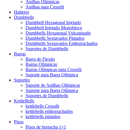
Anilhas Olímpicas
Anilhas para Crossfit
Halteres
Dumbbells
Dumbbell Hexagonal Injetado
Dumbbell Injetado Monobloco
Dumbbells Hexagonal Vulcanizado
Dumbbells Sextavados Pintados
Dumbbells Sextavados Emborrachados
Suportes de Dumbbells
Barras
Barra de Flexão
Barras Olímpicas
Barras Olímpicas para Crossfit
Suporte para Barra Olímpica
Suportes
Suporte de Anilhas Olímpicas
Suporte para Barra Olímpica
Suportes de Dumbbells
KettleBells
kettlebells Crossfit
kettlebells emborrachados
kettlebells pintados
Pisos
Pisos de borracha 1×1