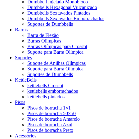
Dumbbell Injetado Monobloco
Dumbbells Hexagonal Vulcanizado
Dumbbells Sextavados Pintados
Dumbbells Sextavados Emborrachados
Suportes de Dumbbells
Barras
Barra de Flexão
Barras Olímpicas
Barras Olímpicas para Crossfit
Suporte para Barra Olímpica
Suportes
Suporte de Anilhas Olímpicas
Suporte para Barra Olímpica
Suportes de Dumbbells
KettleBells
kettlebells Crossfit
kettlebells emborrachados
kettlebells pintados
Pisos
Pisos de borracha 1×1
Pisos de borracha 50×50
Pisos de borracha Amarelo
Pisos de borracha Azul
Pisos de borracha Preto
Acessórios