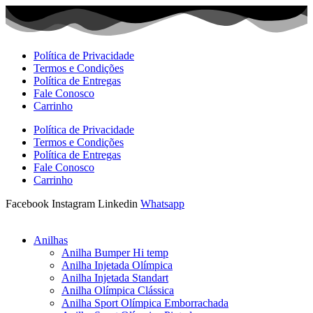
Ir
para
o
conteúdo
Política de Privacidade
Termos e Condições
Política de Entregas
Fale Conosco
Carrinho
Política de Privacidade
Termos e Condições
Política de Entregas
Fale Conosco
Carrinho
Facebook
Instagram
Linkedin
Whatsapp
Anilhas
Anilha Bumper Hi temp
Anilha Injetada Olímpica
Anilha Injetada Standart
Anilha Olímpica Clássica
Anilha Sport Olímpica Emborrachada