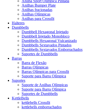
Anilha Sport Olímpica Pintada
Anilhas Bumper Plate
Anilhas fracionadas
Anilhas Olímpicas
Anilhas para Crossfit
Halteres
Dumbbells
Dumbbell Hexagonal Injetado
Dumbbell Injetado Monobloco
Dumbbells Hexagonal Vulcanizado
Dumbbells Sextavados Pintados
Dumbbells Sextavados Emborrachados
Suportes de Dumbbells
Barras
Barra de Flexão
Barras Olímpicas
Barras Olímpicas para Crossfit
Suporte para Barra Olímpica
Suportes
Suporte de Anilhas Olímpicas
Suporte para Barra Olímpica
Suportes de Dumbbells
KettleBells
kettlebells Crossfit
kettlebells emborrachados