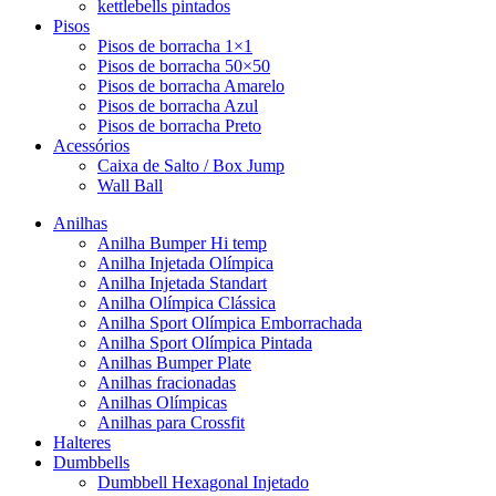
kettlebells pintados
Pisos
Pisos de borracha 1×1
Pisos de borracha 50×50
Pisos de borracha Amarelo
Pisos de borracha Azul
Pisos de borracha Preto
Acessórios
Caixa de Salto / Box Jump
Wall Ball
Anilhas
Anilha Bumper Hi temp
Anilha Injetada Olímpica
Anilha Injetada Standart
Anilha Olímpica Clássica
Anilha Sport Olímpica Emborrachada
Anilha Sport Olímpica Pintada
Anilhas Bumper Plate
Anilhas fracionadas
Anilhas Olímpicas
Anilhas para Crossfit
Halteres
Dumbbells
Dumbbell Hexagonal Injetado