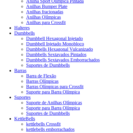
Anilha Sport Olímpica Pintada
Anilhas Bumper Plate
Anilhas fracionadas
Anilhas Olímpicas
Anilhas para Crossfit
Halteres
Dumbbells
Dumbbell Hexagonal Injetado
Dumbbell Injetado Monobloco
Dumbbells Hexagonal Vulcanizado
Dumbbells Sextavados Pintados
Dumbbells Sextavados Emborrachados
Suportes de Dumbbells
Barras
Barra de Flexão
Barras Olímpicas
Barras Olímpicas para Crossfit
Suporte para Barra Olímpica
Suportes
Suporte de Anilhas Olímpicas
Suporte para Barra Olímpica
Suportes de Dumbbells
KettleBells
kettlebells Crossfit
kettlebells emborrachados