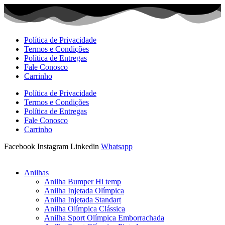
Ir
para
o
conteúdo
Política de Privacidade
Termos e Condições
Política de Entregas
Fale Conosco
Carrinho
Política de Privacidade
Termos e Condições
Política de Entregas
Fale Conosco
Carrinho
Facebook
Instagram
Linkedin
Whatsapp
Anilhas
Anilha Bumper Hi temp
Anilha Injetada Olímpica
Anilha Injetada Standart
Anilha Olímpica Clássica
Anilha Sport Olímpica Emborrachada