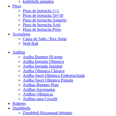
kettlebells pintados
Pisos
Pisos de borracha 1×1
Pisos de borracha 50×50
Pisos de borracha Amarelo
Pisos de borracha Azul
Pisos de borracha Preto
Acessórios
Caixa de Salto / Box Jump
Wall Ball
Anilhas
Anilha Bumper Hi temp
Anilha Injetada Olímpica
Anilha Injetada Standart
Anilha Olímpica Clássica
Anilha Sport Olímpica Emborrachada
Anilha Sport Olímpica Pintada
Anilhas Bumper Plate
Anilhas fracionadas
Anilhas Olímpicas
Anilhas para Crossfit
Halteres
Dumbbells
Dumbbell Hexagonal Injetado