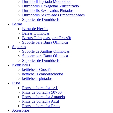
Dumbbell Injetado Monobloco
Dumbbells Hexagonal Vulcanizado
Dumbbells Sextavados Pintados
Dumbbells Sextavados Emborrachados
Suportes de Dumbbells
Barras
Barra de Flexão
Barras Olímpicas
Barras Olímpicas para Crossfit
Suporte para Barra Olímpica
Suportes
Suporte de Anilhas Olímpicas
Suporte para Barra Olímpica
Suportes de Dumbbells
KettleBells
kettlebells Crossfit
kettlebells emborrachados
kettlebells pintados
Pisos
Pisos de borracha 1×1
Pisos de borracha 50×50
Pisos de borracha Amarelo
Pisos de borracha Azul
Pisos de borracha Preto
Acessórios