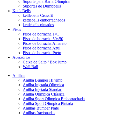
Suporte para Barra Olímpica
Suportes de Dumbbells
KettleBells
kettlebells Crossfit
kettlebells emborrachados
kettlebells pintados
Pisos
Pisos de borracha 1×1
Pisos de borracha 50×50
Pisos de borracha Amarelo
Pisos de borracha Azul
Pisos de borracha Preto
Acessórios
Caixa de Salto / Box Jump
Wall Ball
Anilhas
Anilha Bumper Hi temp
Anilha Injetada Olímpica
Anilha Injetada Standart
Anilha Olímpica Clássica
Anilha Sport Olímpica Emborrachada
Anilha Sport Olímpica Pintada
Anilhas Bumper Plate
Anilhas fracionadas