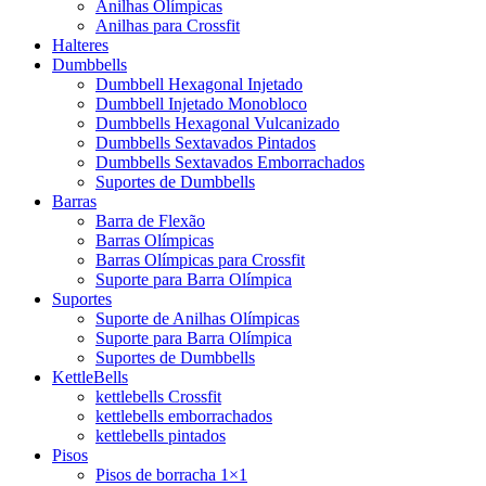
Anilhas Olímpicas
Anilhas para Crossfit
Halteres
Dumbbells
Dumbbell Hexagonal Injetado
Dumbbell Injetado Monobloco
Dumbbells Hexagonal Vulcanizado
Dumbbells Sextavados Pintados
Dumbbells Sextavados Emborrachados
Suportes de Dumbbells
Barras
Barra de Flexão
Barras Olímpicas
Barras Olímpicas para Crossfit
Suporte para Barra Olímpica
Suportes
Suporte de Anilhas Olímpicas
Suporte para Barra Olímpica
Suportes de Dumbbells
KettleBells
kettlebells Crossfit
kettlebells emborrachados
kettlebells pintados
Pisos
Pisos de borracha 1×1