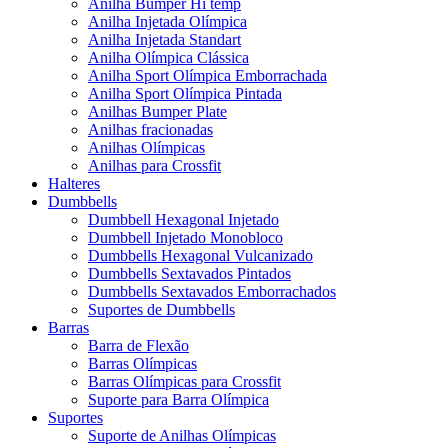
Anilha Bumper Hi temp
Anilha Injetada Olímpica
Anilha Injetada Standart
Anilha Olímpica Clássica
Anilha Sport Olímpica Emborrachada
Anilha Sport Olímpica Pintada
Anilhas Bumper Plate
Anilhas fracionadas
Anilhas Olímpicas
Anilhas para Crossfit
Halteres
Dumbbells
Dumbbell Hexagonal Injetado
Dumbbell Injetado Monobloco
Dumbbells Hexagonal Vulcanizado
Dumbbells Sextavados Pintados
Dumbbells Sextavados Emborrachados
Suportes de Dumbbells
Barras
Barra de Flexão
Barras Olímpicas
Barras Olímpicas para Crossfit
Suporte para Barra Olímpica
Suportes
Suporte de Anilhas Olímpicas