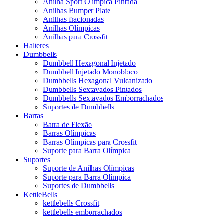
Anilha Sport Olímpica Pintada
Anilhas Bumper Plate
Anilhas fracionadas
Anilhas Olímpicas
Anilhas para Crossfit
Halteres
Dumbbells
Dumbbell Hexagonal Injetado
Dumbbell Injetado Monobloco
Dumbbells Hexagonal Vulcanizado
Dumbbells Sextavados Pintados
Dumbbells Sextavados Emborrachados
Suportes de Dumbbells
Barras
Barra de Flexão
Barras Olímpicas
Barras Olímpicas para Crossfit
Suporte para Barra Olímpica
Suportes
Suporte de Anilhas Olímpicas
Suporte para Barra Olímpica
Suportes de Dumbbells
KettleBells
kettlebells Crossfit
kettlebells emborrachados