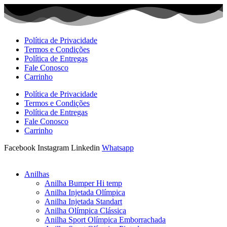
Ir
para
o
conteúdo
Política de Privacidade
Termos e Condições
Política de Entregas
Fale Conosco
Carrinho
Política de Privacidade
Termos e Condições
Política de Entregas
Fale Conosco
Carrinho
Facebook
Instagram
Linkedin
Whatsapp
Anilhas
Anilha Bumper Hi temp
Anilha Injetada Olímpica
Anilha Injetada Standart
Anilha Olímpica Clássica
Anilha Sport Olímpica Emborrachada