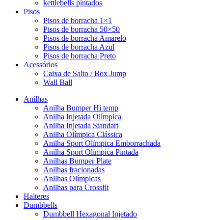
kettlebells pintados
Pisos
Pisos de borracha 1×1
Pisos de borracha 50×50
Pisos de borracha Amarelo
Pisos de borracha Azul
Pisos de borracha Preto
Acessórios
Caixa de Salto / Box Jump
Wall Ball
Anilhas
Anilha Bumper Hi temp
Anilha Injetada Olímpica
Anilha Injetada Standart
Anilha Olímpica Clássica
Anilha Sport Olímpica Emborrachada
Anilha Sport Olímpica Pintada
Anilhas Bumper Plate
Anilhas fracionadas
Anilhas Olímpicas
Anilhas para Crossfit
Halteres
Dumbbells
Dumbbell Hexagonal Injetado