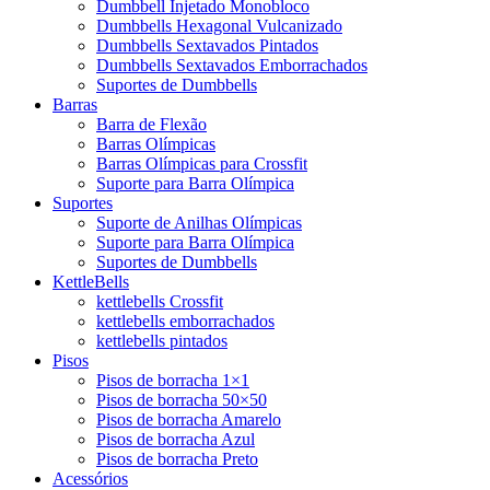
Dumbbell Injetado Monobloco
Dumbbells Hexagonal Vulcanizado
Dumbbells Sextavados Pintados
Dumbbells Sextavados Emborrachados
Suportes de Dumbbells
Barras
Barra de Flexão
Barras Olímpicas
Barras Olímpicas para Crossfit
Suporte para Barra Olímpica
Suportes
Suporte de Anilhas Olímpicas
Suporte para Barra Olímpica
Suportes de Dumbbells
KettleBells
kettlebells Crossfit
kettlebells emborrachados
kettlebells pintados
Pisos
Pisos de borracha 1×1
Pisos de borracha 50×50
Pisos de borracha Amarelo
Pisos de borracha Azul
Pisos de borracha Preto
Acessórios