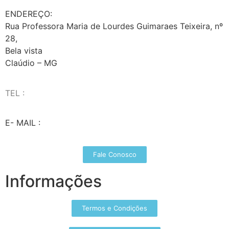
ENDEREÇO:
Rua Professora Maria de Lourdes Guimaraes Teixeira, nº
28,
Bela vista
Claúdio – MG
TEL :
(37) 98827-9609
E- MAIL :
vendas@wolfit.com.br
Fale Conosco
Informações
Termos e Condições