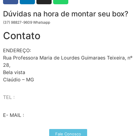
Dúvidas na hora de montar seu box?
(37) 98827-9609 Whatsapp
Contato
ENDEREÇO:
Rua Professora Maria de Lourdes Guimaraes Teixeira, nº
28,
Bela vista
Claúdio – MG
TEL :
(37) 98827-9609
E- MAIL :
vendas@wolfit.com.br
Fale Conosco