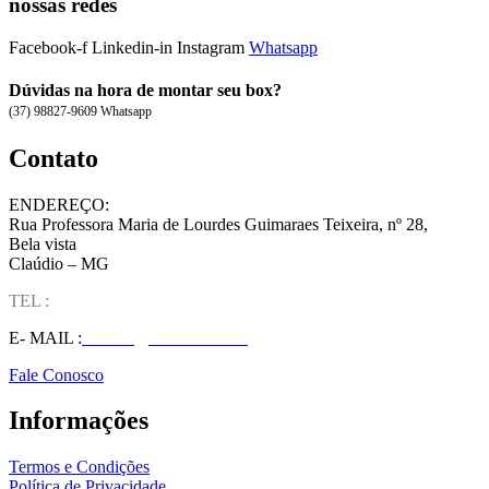
nossas redes
Facebook-f
Linkedin-in
Instagram
Whatsapp
Dúvidas na hora de montar seu box?
(37) 98827-9609 Whatsapp
Contato
ENDEREÇO:
Rua Professora Maria de Lourdes Guimaraes Teixeira, nº 28,
Bela vista
Claúdio – MG
TEL :
(37) 98827-9609
E- MAIL :
vendas@wolfit.com.br
Fale Conosco
Informações
Termos e Condições
Política de Privacidade