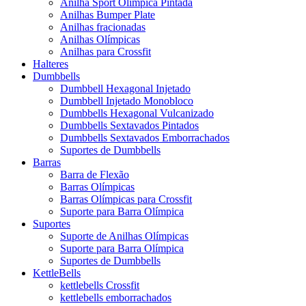
Anilha Sport Olímpica Pintada
Anilhas Bumper Plate
Anilhas fracionadas
Anilhas Olímpicas
Anilhas para Crossfit
Halteres
Dumbbells
Dumbbell Hexagonal Injetado
Dumbbell Injetado Monobloco
Dumbbells Hexagonal Vulcanizado
Dumbbells Sextavados Pintados
Dumbbells Sextavados Emborrachados
Suportes de Dumbbells
Barras
Barra de Flexão
Barras Olímpicas
Barras Olímpicas para Crossfit
Suporte para Barra Olímpica
Suportes
Suporte de Anilhas Olímpicas
Suporte para Barra Olímpica
Suportes de Dumbbells
KettleBells
kettlebells Crossfit
kettlebells emborrachados