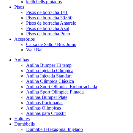
kettlebells pintados
Pisos
Pisos de borracha 1×1
Pisos de borracha 50×50
Pisos de borracha Amarelo
Pisos de borracha Azul
Pisos de borracha Preto
Acessórios
Caixa de Salto / Box Jump
Wall Ball
Anilhas
Anilha Bumper Hi temp
Anilha Injetada Olímpica
Anilha Injetada Standart
Anilha Olímpica Clássica
Anilha Sport Olímpica Emborrachada
Anilha Sport Olímpica Pintada
Anilhas Bumper Plate
Anilhas fracionadas
Anilhas Olímpicas
Anilhas para Crossfit
Halteres
Dumbbells
Dumbbell Hexagonal Injetado