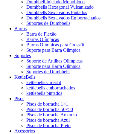
Dumbbell Injetado Monobloco
Dumbbells Hexagonal Vulcanizado
Dumbbells Sextavados Pintados
Dumbbells Sextavados Emborrachados
Suportes de Dumbbells
Barras
Barra de Flexão
Barras Olímpicas
Barras Olímpicas para Crossfit
Suporte para Barra Olímpica
Suportes
Suporte de Anilhas Olímpicas
Suporte para Barra Olímpica
Suportes de Dumbbells
KettleBells
kettlebells Crossfit
kettlebells emborrachados
kettlebells pintados
Pisos
Pisos de borracha 1×1
Pisos de borracha 50×50
Pisos de borracha Amarelo
Pisos de borracha Azul
Pisos de borracha Preto
Acessórios