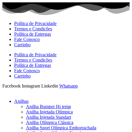
Ir
para
o
conteúdo
Política de Privacidade
Termos e Condições
Política de Entregas
Fale Conosco
Carrinho
Política de Privacidade
Termos e Condições
Política de Entregas
Fale Conosco
Carrinho
Facebook
Instagram
Linkedin
Whatsapp
Anilhas
Anilha Bumper Hi temp
Anilha Injetada Olímpica
Anilha Injetada Standart
Anilha Olímpica Clássica
Anilha Sport Olímpica Emborrachada