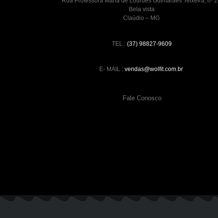
Rua Professora Maria de Lourdes Guimaraes Teixeira, nº 2
Bela vista
Claúdio – MG
TEL :
(37) 98827-9609
E- MAIL :
vendas@wolfit.com.br
Fale Conosco