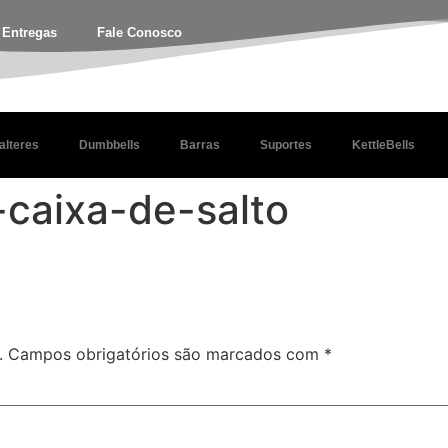
e Entregas
Fale Conosco
alteres
Dumbbells
Barras
Suportes
KettleBells
caixa-de-salto
.
Campos obrigatórios são marcados com
*