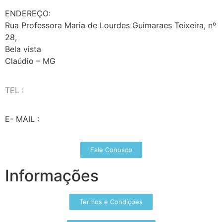
ENDEREÇO:
Rua Professora Maria de Lourdes Guimaraes Teixeira, nº
28,
Bela vista
Claúdio – MG
TEL :
(37) 98827-9609
E- MAIL :
vendas@wolfit.com.br
Fale Conosco
Informações
Termos e Condições