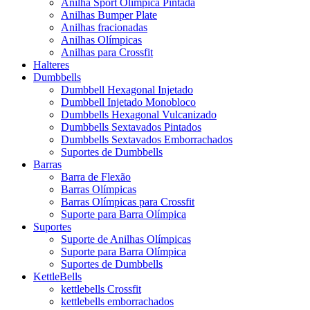
Anilha Sport Olímpica Pintada
Anilhas Bumper Plate
Anilhas fracionadas
Anilhas Olímpicas
Anilhas para Crossfit
Halteres
Dumbbells
Dumbbell Hexagonal Injetado
Dumbbell Injetado Monobloco
Dumbbells Hexagonal Vulcanizado
Dumbbells Sextavados Pintados
Dumbbells Sextavados Emborrachados
Suportes de Dumbbells
Barras
Barra de Flexão
Barras Olímpicas
Barras Olímpicas para Crossfit
Suporte para Barra Olímpica
Suportes
Suporte de Anilhas Olímpicas
Suporte para Barra Olímpica
Suportes de Dumbbells
KettleBells
kettlebells Crossfit
kettlebells emborrachados