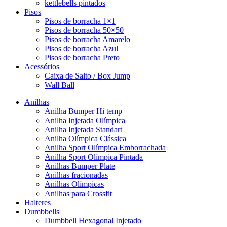
kettlebells pintados
Pisos
Pisos de borracha 1×1
Pisos de borracha 50×50
Pisos de borracha Amarelo
Pisos de borracha Azul
Pisos de borracha Preto
Acessórios
Caixa de Salto / Box Jump
Wall Ball
Anilhas
Anilha Bumper Hi temp
Anilha Injetada Olímpica
Anilha Injetada Standart
Anilha Olímpica Clássica
Anilha Sport Olímpica Emborrachada
Anilha Sport Olímpica Pintada
Anilhas Bumper Plate
Anilhas fracionadas
Anilhas Olímpicas
Anilhas para Crossfit
Halteres
Dumbbells
Dumbbell Hexagonal Injetado