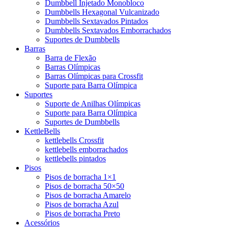
Dumbbell Injetado Monobloco
Dumbbells Hexagonal Vulcanizado
Dumbbells Sextavados Pintados
Dumbbells Sextavados Emborrachados
Suportes de Dumbbells
Barras
Barra de Flexão
Barras Olímpicas
Barras Olímpicas para Crossfit
Suporte para Barra Olímpica
Suportes
Suporte de Anilhas Olímpicas
Suporte para Barra Olímpica
Suportes de Dumbbells
KettleBells
kettlebells Crossfit
kettlebells emborrachados
kettlebells pintados
Pisos
Pisos de borracha 1×1
Pisos de borracha 50×50
Pisos de borracha Amarelo
Pisos de borracha Azul
Pisos de borracha Preto
Acessórios