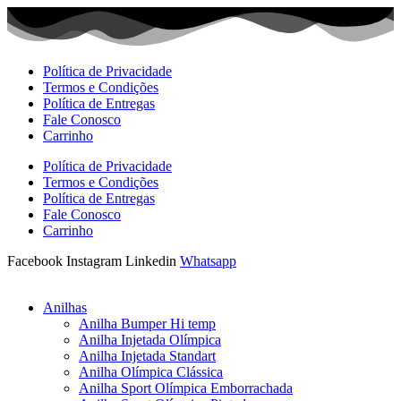
Ir
para
o
conteúdo
Política de Privacidade
Termos e Condições
Política de Entregas
Fale Conosco
Carrinho
Política de Privacidade
Termos e Condições
Política de Entregas
Fale Conosco
Carrinho
Facebook
Instagram
Linkedin
Whatsapp
Anilhas
Anilha Bumper Hi temp
Anilha Injetada Olímpica
Anilha Injetada Standart
Anilha Olímpica Clássica
Anilha Sport Olímpica Emborrachada