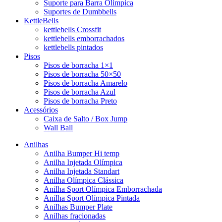
Suporte para Barra Olímpica
Suportes de Dumbbells
KettleBells
kettlebells Crossfit
kettlebells emborrachados
kettlebells pintados
Pisos
Pisos de borracha 1×1
Pisos de borracha 50×50
Pisos de borracha Amarelo
Pisos de borracha Azul
Pisos de borracha Preto
Acessórios
Caixa de Salto / Box Jump
Wall Ball
Anilhas
Anilha Bumper Hi temp
Anilha Injetada Olímpica
Anilha Injetada Standart
Anilha Olímpica Clássica
Anilha Sport Olímpica Emborrachada
Anilha Sport Olímpica Pintada
Anilhas Bumper Plate
Anilhas fracionadas