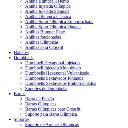
Anilha Bumper Hi temp
Anilha Injetada Olímpica
Anilha Injetada Standart
Anilha Olímpica Clássica
Anilha Sport Olímpica Emborrachada
Anilha Sport Olímpica Pintada
Anilhas Bumper Plate
Anilhas fracionadas
Anilhas Olímpicas
Anilhas para Crossfit
Halteres
Dumbbells
Dumbbell Hexagonal Injetado
Dumbbell Injetado Monobloco
Dumbbells Hexagonal Vulcanizado
Dumbbells Sextavados Pintados
Dumbbells Sextavados Emborrachados
Suportes de Dumbbells
Barras
Barra de Flexão
Barras Olímpicas
Barras Olímpicas para Crossfit
Suporte para Barra Olímpica
Suportes
Suporte de Anilhas Olímpicas