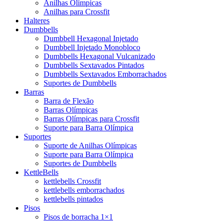
Anilhas Olímpicas
Anilhas para Crossfit
Halteres
Dumbbells
Dumbbell Hexagonal Injetado
Dumbbell Injetado Monobloco
Dumbbells Hexagonal Vulcanizado
Dumbbells Sextavados Pintados
Dumbbells Sextavados Emborrachados
Suportes de Dumbbells
Barras
Barra de Flexão
Barras Olímpicas
Barras Olímpicas para Crossfit
Suporte para Barra Olímpica
Suportes
Suporte de Anilhas Olímpicas
Suporte para Barra Olímpica
Suportes de Dumbbells
KettleBells
kettlebells Crossfit
kettlebells emborrachados
kettlebells pintados
Pisos
Pisos de borracha 1×1