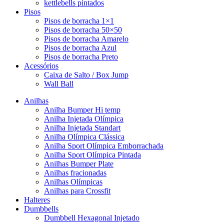
kettlebells pintados
Pisos
Pisos de borracha 1×1
Pisos de borracha 50×50
Pisos de borracha Amarelo
Pisos de borracha Azul
Pisos de borracha Preto
Acessórios
Caixa de Salto / Box Jump
Wall Ball
Anilhas
Anilha Bumper Hi temp
Anilha Injetada Olímpica
Anilha Injetada Standart
Anilha Olímpica Clássica
Anilha Sport Olímpica Emborrachada
Anilha Sport Olímpica Pintada
Anilhas Bumper Plate
Anilhas fracionadas
Anilhas Olímpicas
Anilhas para Crossfit
Halteres
Dumbbells
Dumbbell Hexagonal Injetado