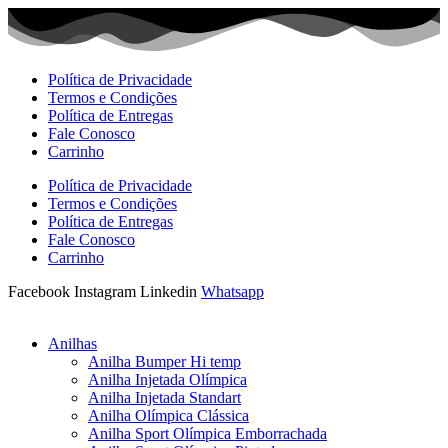
Ir
para
o
conteúdo
Política de Privacidade
Termos e Condições
Política de Entregas
Fale Conosco
Carrinho
Política de Privacidade
Termos e Condições
Política de Entregas
Fale Conosco
Carrinho
Facebook
Instagram
Linkedin
Whatsapp
Anilhas
Anilha Bumper Hi temp
Anilha Injetada Olímpica
Anilha Injetada Standart
Anilha Olímpica Clássica
Anilha Sport Olímpica Emborrachada