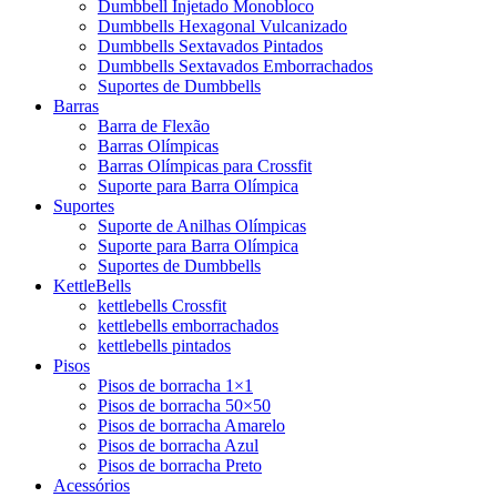
Dumbbell Injetado Monobloco
Dumbbells Hexagonal Vulcanizado
Dumbbells Sextavados Pintados
Dumbbells Sextavados Emborrachados
Suportes de Dumbbells
Barras
Barra de Flexão
Barras Olímpicas
Barras Olímpicas para Crossfit
Suporte para Barra Olímpica
Suportes
Suporte de Anilhas Olímpicas
Suporte para Barra Olímpica
Suportes de Dumbbells
KettleBells
kettlebells Crossfit
kettlebells emborrachados
kettlebells pintados
Pisos
Pisos de borracha 1×1
Pisos de borracha 50×50
Pisos de borracha Amarelo
Pisos de borracha Azul
Pisos de borracha Preto
Acessórios