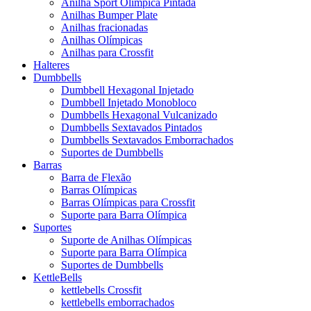
Anilha Sport Olímpica Pintada
Anilhas Bumper Plate
Anilhas fracionadas
Anilhas Olímpicas
Anilhas para Crossfit
Halteres
Dumbbells
Dumbbell Hexagonal Injetado
Dumbbell Injetado Monobloco
Dumbbells Hexagonal Vulcanizado
Dumbbells Sextavados Pintados
Dumbbells Sextavados Emborrachados
Suportes de Dumbbells
Barras
Barra de Flexão
Barras Olímpicas
Barras Olímpicas para Crossfit
Suporte para Barra Olímpica
Suportes
Suporte de Anilhas Olímpicas
Suporte para Barra Olímpica
Suportes de Dumbbells
KettleBells
kettlebells Crossfit
kettlebells emborrachados