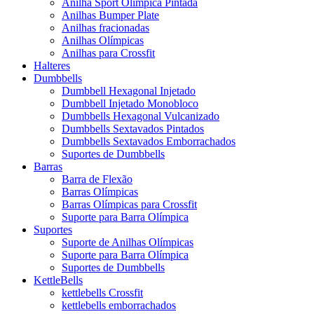
Anilha Sport Olímpica Pintada
Anilhas Bumper Plate
Anilhas fracionadas
Anilhas Olímpicas
Anilhas para Crossfit
Halteres
Dumbbells
Dumbbell Hexagonal Injetado
Dumbbell Injetado Monobloco
Dumbbells Hexagonal Vulcanizado
Dumbbells Sextavados Pintados
Dumbbells Sextavados Emborrachados
Suportes de Dumbbells
Barras
Barra de Flexão
Barras Olímpicas
Barras Olímpicas para Crossfit
Suporte para Barra Olímpica
Suportes
Suporte de Anilhas Olímpicas
Suporte para Barra Olímpica
Suportes de Dumbbells
KettleBells
kettlebells Crossfit
kettlebells emborrachados