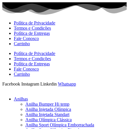
Ir
para
o
conteúdo
Política de Privacidade
Termos e Condições
Política de Entregas
Fale Conosco
Carrinho
Política de Privacidade
Termos e Condições
Política de Entregas
Fale Conosco
Carrinho
Facebook
Instagram
Linkedin
Whatsapp
Anilhas
Anilha Bumper Hi temp
Anilha Injetada Olímpica
Anilha Injetada Standart
Anilha Olímpica Clássica
Anilha Sport Olímpica Emborrachada