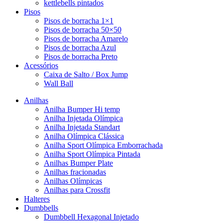
kettlebells pintados
Pisos
Pisos de borracha 1×1
Pisos de borracha 50×50
Pisos de borracha Amarelo
Pisos de borracha Azul
Pisos de borracha Preto
Acessórios
Caixa de Salto / Box Jump
Wall Ball
Anilhas
Anilha Bumper Hi temp
Anilha Injetada Olímpica
Anilha Injetada Standart
Anilha Olímpica Clássica
Anilha Sport Olímpica Emborrachada
Anilha Sport Olímpica Pintada
Anilhas Bumper Plate
Anilhas fracionadas
Anilhas Olímpicas
Anilhas para Crossfit
Halteres
Dumbbells
Dumbbell Hexagonal Injetado