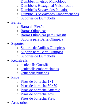
Dumbbell Injetado Monobloco
Dumbbells Hexagonal Vulcanizado
Dumbbells Sextavados Pintados
Dumbbells Sextavados Emborrachados
Suportes de Dumbbells
Barras
Barra de Flexão
Barras Olímpicas
Barras Olímpicas para Crossfit
Suporte para Barra Olímpica
Suportes
Suporte de Anilhas Olímpicas
Suporte para Barra Olímpica
Suportes de Dumbbells
KettleBells
kettlebells Crossfit
kettlebells emborrachados
kettlebells pintados
Pisos
Pisos de borracha 1×1
Pisos de borracha 50×50
Pisos de borracha Amarelo
Pisos de borracha Azul
Pisos de borracha Preto
Acessórios