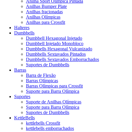
Anilha Sport Olímpica Pintada
Anilhas Bumper Plate
Anilhas fracionadas
Anilhas Olímpicas
Anilhas para Crossfit
Halteres
Dumbbells
Dumbbell Hexagonal Injetado
Dumbbell Injetado Monobloco
Dumbbells Hexagonal Vulcanizado
Dumbbells Sextavados Pintados
Dumbbells Sextavados Emborrachados
Suportes de Dumbbells
Barras
Barra de Flexão
Barras Olímpicas
Barras Olímpicas para Crossfit
Suporte para Barra Olímpica
Suportes
Suporte de Anilhas Olímpicas
Suporte para Barra Olímpica
Suportes de Dumbbells
KettleBells
kettlebells Crossfit
kettlebells emborrachados