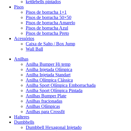
kettlebells pintados
Pisos
Pisos de borracha 1×1
Pisos de borracha 50×50
Pisos de borracha Amarelo
Pisos de borracha Azul
Pisos de borracha Preto
Acessórios
Caixa de Salto / Box Jump
Wall Ball
Anilhas
Anilha Bumper Hi temp
Anilha Injetada Olímpica
Anilha Injetada Standart
Anilha Olímpica Clássica
Anilha Sport Olímpica Emborrachada
Anilha Sport Olímpica Pintada
Anilhas Bumper Plate
Anilhas fracionadas
Anilhas Olímpicas
Anilhas para Crossfit
Halteres
Dumbbells
Dumbbell Hexagonal Injetado