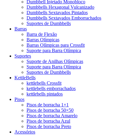
Dumbbell Injetado Monobloco
Dumbbells Hexagonal Vulcanizado
Dumbbells Sextavados Pintados
Dumbbells Sextavados Emborrachados
Suportes de Dumbbells
Barras
Barra de Flexão
Barras Olímpicas
Barras Olímpicas para Crossfit
Suporte para Barra Olímpica
Suportes
Suporte de Anilhas Olímpicas
Suporte para Barra Olímpica
Suportes de Dumbbells
KettleBells
kettlebells Crossfit
kettlebells emborrachados
kettlebells pintados
Pisos
Pisos de borracha 1×1
Pisos de borracha 50×50
Pisos de borracha Amarelo
Pisos de borracha Azul
Pisos de borracha Preto
Acessórios