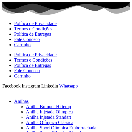
Ir
para
o
conteúdo
Política de Privacidade
Termos e Condições
Política de Entregas
Fale Conosco
Carrinho
Política de Privacidade
Termos e Condições
Política de Entregas
Fale Conosco
Carrinho
Facebook
Instagram
Linkedin
Whatsapp
Anilhas
Anilha Bumper Hi temp
Anilha Injetada Olímpica
Anilha Injetada Standart
Anilha Olímpica Clássica
Anilha Sport Olímpica Emborrachada