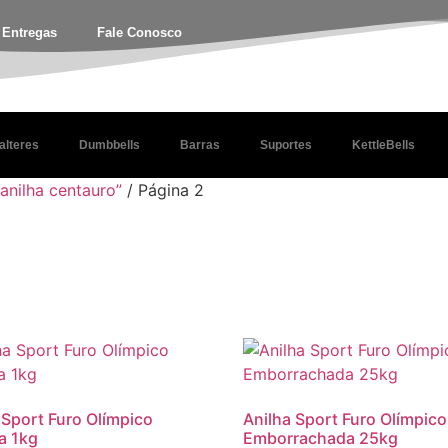
e Entregas
Fale Conosco
alteres
Dumbbells
Barras
Suportes
KettleBells
anilha centauro”
/ Página 2
 Sport Furo Olímpico
Anilha Sport Furo Olímpico
a 1kg
Emborrachada 25kg