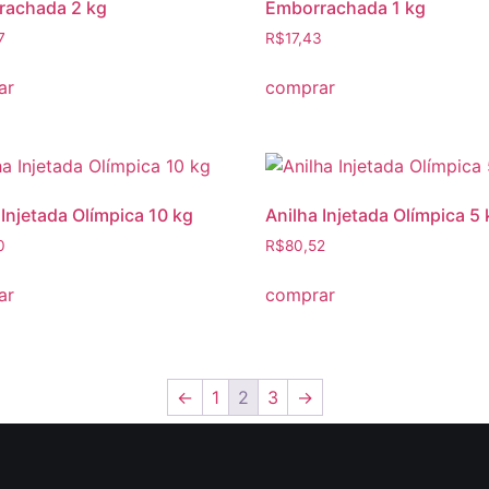
rachada 2 kg
Emborrachada 1 kg
7
R$
17,43
ar
comprar
 Injetada Olímpica 10 kg
Anilha Injetada Olímpica 5
0
R$
80,52
ar
comprar
←
1
2
3
→