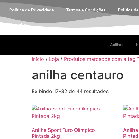
Política de Privacidade
Termos e Condições
Política d
Carrinho
Anilhas
H
Início
/
Loja
/
Produtos marcados com a tag “
anilha centauro
Exibindo 17–32 de 44 resultados
Anilha Sport Furo Olímpico
Anilha
Pintada 2kg
Pintad