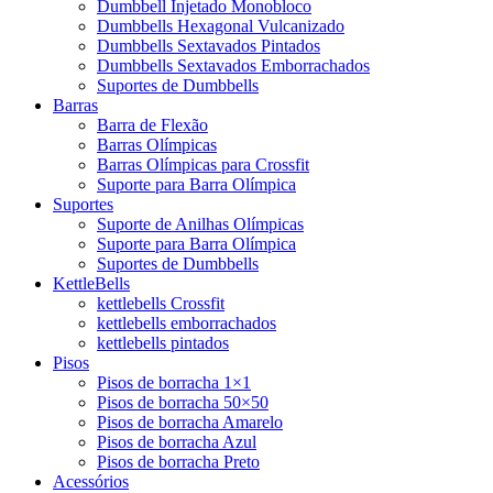
Dumbbell Injetado Monobloco
Dumbbells Hexagonal Vulcanizado
Dumbbells Sextavados Pintados
Dumbbells Sextavados Emborrachados
Suportes de Dumbbells
Barras
Barra de Flexão
Barras Olímpicas
Barras Olímpicas para Crossfit
Suporte para Barra Olímpica
Suportes
Suporte de Anilhas Olímpicas
Suporte para Barra Olímpica
Suportes de Dumbbells
KettleBells
kettlebells Crossfit
kettlebells emborrachados
kettlebells pintados
Pisos
Pisos de borracha 1×1
Pisos de borracha 50×50
Pisos de borracha Amarelo
Pisos de borracha Azul
Pisos de borracha Preto
Acessórios