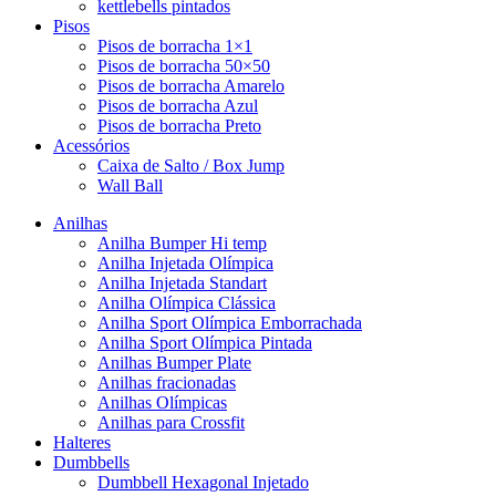
kettlebells pintados
Pisos
Pisos de borracha 1×1
Pisos de borracha 50×50
Pisos de borracha Amarelo
Pisos de borracha Azul
Pisos de borracha Preto
Acessórios
Caixa de Salto / Box Jump
Wall Ball
Anilhas
Anilha Bumper Hi temp
Anilha Injetada Olímpica
Anilha Injetada Standart
Anilha Olímpica Clássica
Anilha Sport Olímpica Emborrachada
Anilha Sport Olímpica Pintada
Anilhas Bumper Plate
Anilhas fracionadas
Anilhas Olímpicas
Anilhas para Crossfit
Halteres
Dumbbells
Dumbbell Hexagonal Injetado