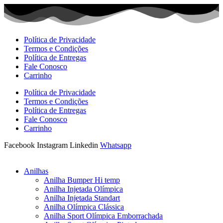
Ir
para
o
conteúdo
Política de Privacidade
Termos e Condições
Política de Entregas
Fale Conosco
Carrinho
Política de Privacidade
Termos e Condições
Política de Entregas
Fale Conosco
Carrinho
Facebook
Instagram
Linkedin
Whatsapp
Anilhas
Anilha Bumper Hi temp
Anilha Injetada Olímpica
Anilha Injetada Standart
Anilha Olímpica Clássica
Anilha Sport Olímpica Emborrachada