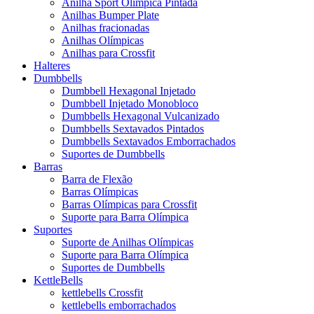
Anilha Sport Olímpica Pintada
Anilhas Bumper Plate
Anilhas fracionadas
Anilhas Olímpicas
Anilhas para Crossfit
Halteres
Dumbbells
Dumbbell Hexagonal Injetado
Dumbbell Injetado Monobloco
Dumbbells Hexagonal Vulcanizado
Dumbbells Sextavados Pintados
Dumbbells Sextavados Emborrachados
Suportes de Dumbbells
Barras
Barra de Flexão
Barras Olímpicas
Barras Olímpicas para Crossfit
Suporte para Barra Olímpica
Suportes
Suporte de Anilhas Olímpicas
Suporte para Barra Olímpica
Suportes de Dumbbells
KettleBells
kettlebells Crossfit
kettlebells emborrachados