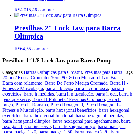
R$
4.015,46
comprar
Presilhas 2″ Lock Jaw para Barra
Olímpica
R$
64,55
comprar
Presilhas 1″1/8 Lock Jaw para Barra Pump
Categorias
Barras Olímpicas para Crossfit
,
Presilhas para Barra
Tags
20 m c/ Rosca Cromado
,
50m
,
80
,
80 no Mercado Livre Brasil
,
Barra com rolamento
,
Barra De Ferro Maciça Cromada
,
Barra H -
Fitness e Musculação
,
barra h biceps
,
barra h com rosca
,
barra h
exercicios
,
barra h medidas
,
barra h musculação
,
barra h oca
,
barra h
para que serve
,
Barra H Polimet c/ Presilhas Cromado
,
barra h
preço
,
Barra H Romana
,
Barra Hexagonal
,
Barra Hexagonal -
Fitness e Musculação
,
barra hexagonal beneficios
,
barra hexagonal
exercicios
,
barra hexagonal funcional
,
barra hexagonal medidas
,
barra hexagonal olimpica
,
barra hexagonal para agachamento
,
barra
hexagonal para que serve
,
barra hexagonal preço
,
barra maciça 1
,
barra maciça 1 20
,
barra maciça 1 50
,
barra maciça 2 20
,
barra