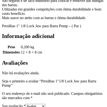
São seguras e de fácil manuseio para colocar e remover das mangas
das barras.
Utilizadas em grandes competições com ótima durabilidade e bom
custo benefício.
Mais suave no atrito com as barras e ótima durabilidade.
Presilhas 1″ 1/8 Lock Jaw para Barra Pump – ( Par )
Informação adicional
Peso
0,200 kg
Dimensões
12 × 8 × 8 cm
Avaliações
Não há avaliações ainda.
Seja o primeiro a avaliar “Presilhas 1″1/8 Lock Jaw para Barra
Pump”
O seu endereço de e-mail não será publicado.
Campos obrigatórios
são marcados com
*
Sua avaliação
*