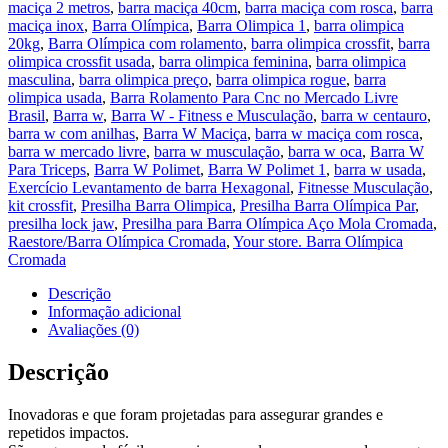
maciça 2 metros
,
barra maciça 40cm
,
barra maciça com rosca
,
barra
maciça inox
,
Barra Olímpica
,
Barra Olimpica 1
,
barra olimpica
20kg
,
Barra Olímpica com rolamento
,
barra olimpica crossfit
,
barra
olimpica crossfit usada
,
barra olimpica feminina
,
barra olimpica
masculina
,
barra olimpica preço
,
barra olimpica rogue
,
barra
olimpica usada
,
Barra Rolamento Para Cnc no Mercado Livre
Brasil
,
Barra w
,
Barra W - Fitness e Musculação
,
barra w centauro
,
barra w com anilhas
,
Barra W Maciça
,
barra w maciça com rosca
,
barra w mercado livre
,
barra w musculação
,
barra w oca
,
Barra W
Para Triceps
,
Barra W Polimet
,
Barra W Polimet 1
,
barra w usada
,
Exercício Levantamento de barra Hexagonal
,
Fitnesse Musculação
,
kit crossfit
,
Presilha Barra Olimpica
,
Presilha Barra Olímpica Par
,
presilha lock jaw
,
Presilha para Barra Olímpica Aço Mola Cromada
,
Raestore/Barra Olímpica Cromada
,
Your store. Barra Olímpica
Cromada
Descrição
Informação adicional
Avaliações (0)
Descrição
Inovadoras e que foram projetadas para assegurar grandes e
repetidos impactos.