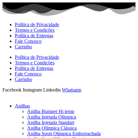
Ir
para
o
conteúdo
Política de Privacidade
Termos e Condições
Política de Entregas
Fale Conosco
Carrinho
Política de Privacidade
Termos e Condições
Política de Entregas
Fale Conosco
Carrinho
Facebook
Instagram
Linkedin
Whatsapp
Anilhas
Anilha Bumper Hi temp
Anilha Injetada Olímpica
Anilha Injetada Standart
Anilha Olímpica Clássica
Anilha Sport Olímpica Emborrachada