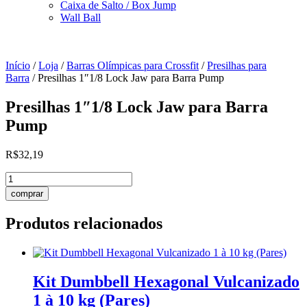
Caixa de Salto / Box Jump
Wall Ball
Início
/
Loja
/
Barras Olímpicas para Crossfit
/
Presilhas para
Barra
/ Presilhas 1″1/8 Lock Jaw para Barra Pump
Presilhas 1″1/8 Lock Jaw para Barra
Pump
R$
32,19
Presilhas
1"1/8
comprar
Lock
Jaw
Produtos relacionados
para
Barra
Pump
quantidade
Kit Dumbbell Hexagonal Vulcanizado
1 à 10 kg (Pares)