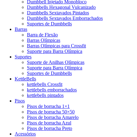
Dumbbell Injetado Monobloco
Dumbbells Hexagonal Vulcanizado
Dumbbells Sextavados Pintados
Dumbbells Sextavados Emborrachados
Suportes de Dumbbells
Barras
Barra de Flexão
Barras Olímpicas
Barras Olímpicas para Crossfit
Suporte para Barra Olímpica
Suportes
Suporte de Anilhas Olímpicas
Suporte para Barra Olímpica
Suportes de Dumbbells
KettleBells
kettlebells Crossfit
kettlebells emborrachados
kettlebells pintados
Pisos
Pisos de borracha 1×1
Pisos de borracha 50×50
Pisos de borracha Amarelo
Pisos de borracha Azul
Pisos de borracha Preto
Acessórios