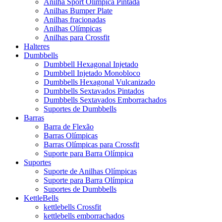
Anilha Sport Olímpica Pintada
Anilhas Bumper Plate
Anilhas fracionadas
Anilhas Olímpicas
Anilhas para Crossfit
Halteres
Dumbbells
Dumbbell Hexagonal Injetado
Dumbbell Injetado Monobloco
Dumbbells Hexagonal Vulcanizado
Dumbbells Sextavados Pintados
Dumbbells Sextavados Emborrachados
Suportes de Dumbbells
Barras
Barra de Flexão
Barras Olímpicas
Barras Olímpicas para Crossfit
Suporte para Barra Olímpica
Suportes
Suporte de Anilhas Olímpicas
Suporte para Barra Olímpica
Suportes de Dumbbells
KettleBells
kettlebells Crossfit
kettlebells emborrachados