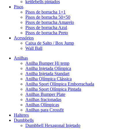
kettlebells pintados
Pisos
Pisos de borracha 1×1
Pisos de borracha 50×50
Pisos de borracha Amarelo
Pisos de borracha Azul
Pisos de borracha Preto
Acessórios
Caixa de Salto / Box Jump
Wall Ball
Anilhas
Anilha Bumper Hi temp
Anilha Injetada Olímpica
Anilha Injetada Standart
Anilha Olímpica Clássica
Anilha Sport Olímpica Emborrachada
Anilha Sport Olímpica Pintada
Anilhas Bumper Plate
Anilhas fracionadas
Anilhas Olímpicas
Anilhas para Crossfit
Halteres
Dumbbells
Dumbbell Hexagonal Injetado