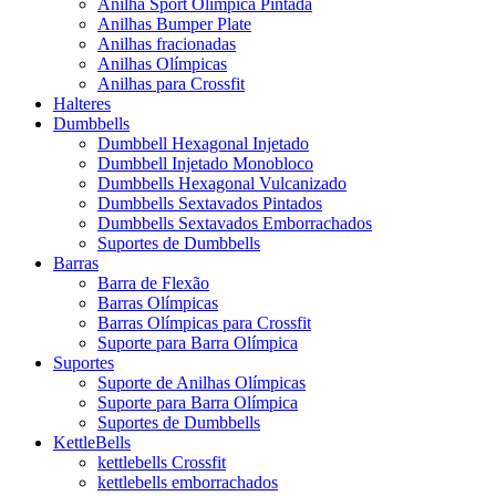
Anilha Sport Olímpica Pintada
Anilhas Bumper Plate
Anilhas fracionadas
Anilhas Olímpicas
Anilhas para Crossfit
Halteres
Dumbbells
Dumbbell Hexagonal Injetado
Dumbbell Injetado Monobloco
Dumbbells Hexagonal Vulcanizado
Dumbbells Sextavados Pintados
Dumbbells Sextavados Emborrachados
Suportes de Dumbbells
Barras
Barra de Flexão
Barras Olímpicas
Barras Olímpicas para Crossfit
Suporte para Barra Olímpica
Suportes
Suporte de Anilhas Olímpicas
Suporte para Barra Olímpica
Suportes de Dumbbells
KettleBells
kettlebells Crossfit
kettlebells emborrachados