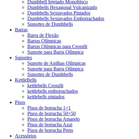
Dumbbell Injetado Monobloco
Dumbbells Hexagonal Vulcanizado
Dumbbells Sextavados Pintados
Dumbbells Sextavados Emborrachados
Suportes de Dumbbells
Barras
Barra de Flexão
Barras Olímpicas
Barras Olímpicas para Crossfit
Suporte para Barra Olímpica
Suportes
Suporte de Anilhas Olímpicas
Suporte para Barra Olímpica
Suportes de Dumbbells
KettleBells
kettlebells Crossfit
kettlebells emborrachados
kettlebells pintados
Pisos
Pisos de borracha 1×1
Pisos de borracha 50×50
Pisos de borracha Amarelo
Pisos de borracha Azul
Pisos de borracha Preto
Acessórios