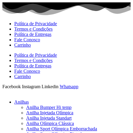
Ir
para
o
conteúdo
Política de Privacidade
Termos e Condições
Política de Entregas
Fale Conosco
Carrinho
Política de Privacidade
Termos e Condições
Política de Entregas
Fale Conosco
Carrinho
Facebook
Instagram
Linkedin
Whatsapp
Anilhas
Anilha Bumper Hi temp
Anilha Injetada Olímpica
Anilha Injetada Standart
Anilha Olímpica Clássica
Anilha Sport Olímpica Emborrachada