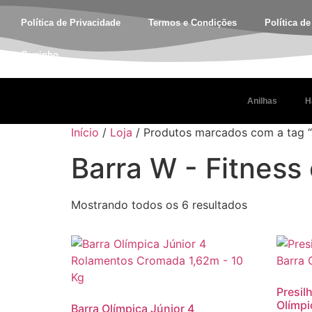
Política de Privacidade
Termos e Condições
Política d
Carrinho
Anilhas
H
Início
/
Loja
/ Produtos marcados com a tag “
Barra W - Fitness
Mostrando todos os 6 resultados
Presil
Olímpi
Barra Olímpica Júnior 4