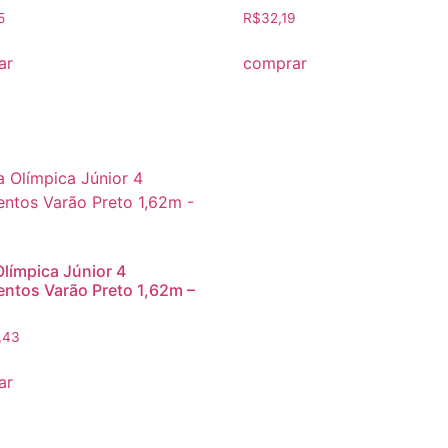
5
R$
32,19
ar
comprar
Olímpica Júnior 4
ntos Varão Preto 1,62m –
,43
ar