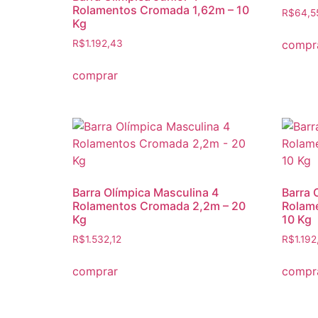
Rolamentos Cromada 1,62m – 10
R$
64,5
Kg
compr
R$
1.192,43
comprar
Barra Olímpica Masculina 4
Barra 
Rolamentos Cromada 2,2m – 20
Rolame
Kg
10 Kg
R$
1.532,12
R$
1.192
comprar
compr