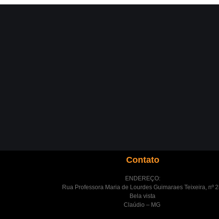
Contato
ENDEREÇO:
Rua Professora Maria de Lourdes Guimaraes Teixeira, nº 2
Bela vista
Claúdio – MG