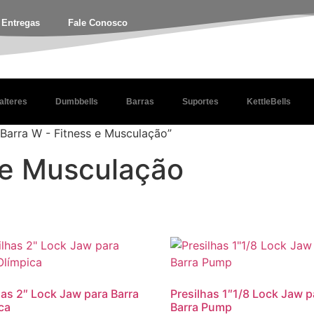
e Entregas
Fale Conosco
alteres
Dumbbells
Barras
Suportes
KettleBells
Barra W - Fitness e Musculação”
 e Musculação
has 2″ Lock Jaw para Barra
Presilhas 1″1/8 Lock Jaw p
ca
Barra Pump