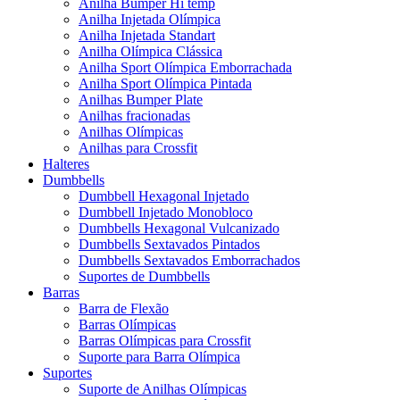
Anilha Bumper Hi temp
Anilha Injetada Olímpica
Anilha Injetada Standart
Anilha Olímpica Clássica
Anilha Sport Olímpica Emborrachada
Anilha Sport Olímpica Pintada
Anilhas Bumper Plate
Anilhas fracionadas
Anilhas Olímpicas
Anilhas para Crossfit
Halteres
Dumbbells
Dumbbell Hexagonal Injetado
Dumbbell Injetado Monobloco
Dumbbells Hexagonal Vulcanizado
Dumbbells Sextavados Pintados
Dumbbells Sextavados Emborrachados
Suportes de Dumbbells
Barras
Barra de Flexão
Barras Olímpicas
Barras Olímpicas para Crossfit
Suporte para Barra Olímpica
Suportes
Suporte de Anilhas Olímpicas