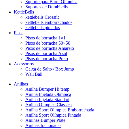
Suporte para Barra Olímpica
Suportes de Dumbbells
KettleBells
kettlebells Crossfit
kettlebells emborrachados
kettlebells pintados
Pisos
Pisos de borracha 1×1
Pisos de borracha 50×50
Pisos de borracha Amarelo
Pisos de borracha Azul
Pisos de borracha Preto
Acessórios
Caixa de Salto / Box Jump
Wall Ball
Anilhas
Anilha Bumper Hi temp
Anilha Injetada Olímpica
Anilha Injetada Standart
Anilha Olímpica Clássica
Anilha Sport Olímpica Emborrachada
Anilha Sport Olímpica Pintada
Anilhas Bumper Plate
Anilhas fracionadas