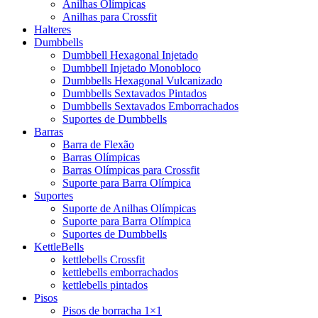
Anilhas Olímpicas
Anilhas para Crossfit
Halteres
Dumbbells
Dumbbell Hexagonal Injetado
Dumbbell Injetado Monobloco
Dumbbells Hexagonal Vulcanizado
Dumbbells Sextavados Pintados
Dumbbells Sextavados Emborrachados
Suportes de Dumbbells
Barras
Barra de Flexão
Barras Olímpicas
Barras Olímpicas para Crossfit
Suporte para Barra Olímpica
Suportes
Suporte de Anilhas Olímpicas
Suporte para Barra Olímpica
Suportes de Dumbbells
KettleBells
kettlebells Crossfit
kettlebells emborrachados
kettlebells pintados
Pisos
Pisos de borracha 1×1