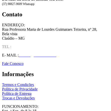
(37) 98827-9609 Whatsapp
Contato
ENDEREÇO:
Rua Professora Maria de Lourdes Guimaraes Teixeira, nº 28,
Bela vista
Claúdio – MG
TEL :
(37) 98827-9609
E- MAIL :
vendas@wolfit.com.br
Fale Conosco
Informações
Termos e Condições
Política de Privacidade
Política de Entrega
Trocas e Devoluções
FUNCIONAMENTO:
Seg. a Sex. de 8 às 18