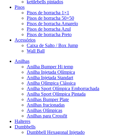
kettlebells pintados
Pisos
Pisos de borracha 1×1
Pisos de borracha 50×50
Pisos de borracha Amarelo
Pisos de borracha Azul
Pisos de borracha Preto
Acessórios
Caixa de Salto / Box Jump
Wall Ball
Anilhas
Anilha Bumper Hi temp
Anilha Injetada Olímpica
Anilha Injetada Standart
Anilha Olímpica Clássica
Anilha Sport Olímpica Emborrachada
Anilha Sport Olímpica Pintada
Anilhas Bumper Plate
Anilhas fracionadas
Anilhas Olímpicas
Anilhas para Crossfit
Halteres
Dumbbells
Dumbbell Hexagonal Injetado