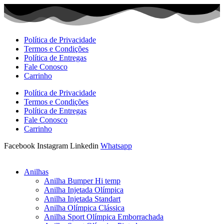
Ir
para
o
conteúdo
Política de Privacidade
Termos e Condições
Política de Entregas
Fale Conosco
Carrinho
Política de Privacidade
Termos e Condições
Política de Entregas
Fale Conosco
Carrinho
Facebook
Instagram
Linkedin
Whatsapp
Anilhas
Anilha Bumper Hi temp
Anilha Injetada Olímpica
Anilha Injetada Standart
Anilha Olímpica Clássica
Anilha Sport Olímpica Emborrachada