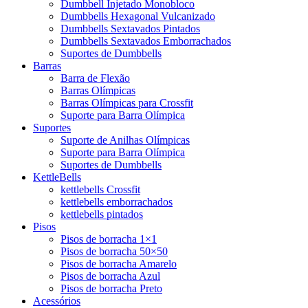
Dumbbell Injetado Monobloco
Dumbbells Hexagonal Vulcanizado
Dumbbells Sextavados Pintados
Dumbbells Sextavados Emborrachados
Suportes de Dumbbells
Barras
Barra de Flexão
Barras Olímpicas
Barras Olímpicas para Crossfit
Suporte para Barra Olímpica
Suportes
Suporte de Anilhas Olímpicas
Suporte para Barra Olímpica
Suportes de Dumbbells
KettleBells
kettlebells Crossfit
kettlebells emborrachados
kettlebells pintados
Pisos
Pisos de borracha 1×1
Pisos de borracha 50×50
Pisos de borracha Amarelo
Pisos de borracha Azul
Pisos de borracha Preto
Acessórios