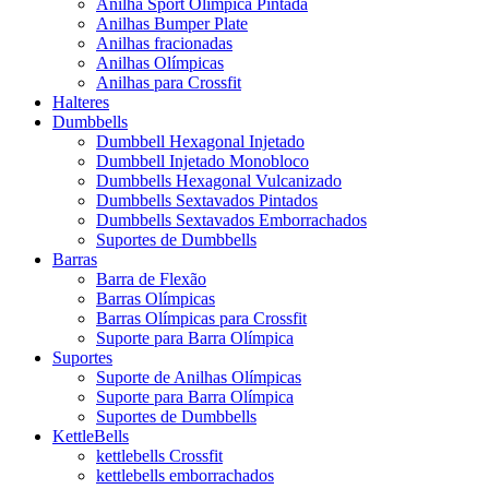
Anilha Sport Olímpica Pintada
Anilhas Bumper Plate
Anilhas fracionadas
Anilhas Olímpicas
Anilhas para Crossfit
Halteres
Dumbbells
Dumbbell Hexagonal Injetado
Dumbbell Injetado Monobloco
Dumbbells Hexagonal Vulcanizado
Dumbbells Sextavados Pintados
Dumbbells Sextavados Emborrachados
Suportes de Dumbbells
Barras
Barra de Flexão
Barras Olímpicas
Barras Olímpicas para Crossfit
Suporte para Barra Olímpica
Suportes
Suporte de Anilhas Olímpicas
Suporte para Barra Olímpica
Suportes de Dumbbells
KettleBells
kettlebells Crossfit
kettlebells emborrachados