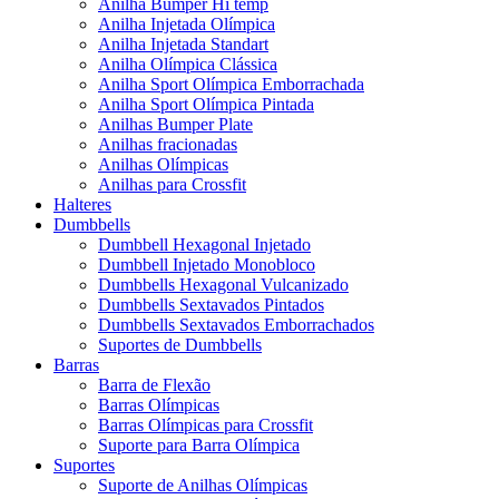
Anilha Bumper Hi temp
Anilha Injetada Olímpica
Anilha Injetada Standart
Anilha Olímpica Clássica
Anilha Sport Olímpica Emborrachada
Anilha Sport Olímpica Pintada
Anilhas Bumper Plate
Anilhas fracionadas
Anilhas Olímpicas
Anilhas para Crossfit
Halteres
Dumbbells
Dumbbell Hexagonal Injetado
Dumbbell Injetado Monobloco
Dumbbells Hexagonal Vulcanizado
Dumbbells Sextavados Pintados
Dumbbells Sextavados Emborrachados
Suportes de Dumbbells
Barras
Barra de Flexão
Barras Olímpicas
Barras Olímpicas para Crossfit
Suporte para Barra Olímpica
Suportes
Suporte de Anilhas Olímpicas