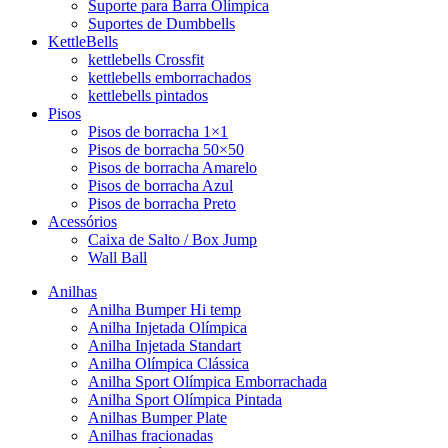
Suporte para Barra Olímpica
Suportes de Dumbbells
KettleBells
kettlebells Crossfit
kettlebells emborrachados
kettlebells pintados
Pisos
Pisos de borracha 1×1
Pisos de borracha 50×50
Pisos de borracha Amarelo
Pisos de borracha Azul
Pisos de borracha Preto
Acessórios
Caixa de Salto / Box Jump
Wall Ball
Anilhas
Anilha Bumper Hi temp
Anilha Injetada Olímpica
Anilha Injetada Standart
Anilha Olímpica Clássica
Anilha Sport Olímpica Emborrachada
Anilha Sport Olímpica Pintada
Anilhas Bumper Plate
Anilhas fracionadas