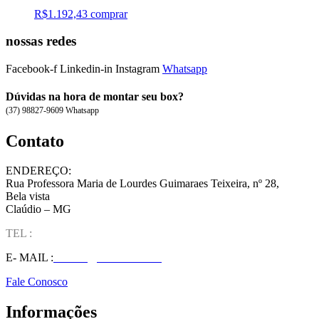
R$
1.192,43
comprar
nossas redes
Facebook-f
Linkedin-in
Instagram
Whatsapp
Dúvidas na hora de montar seu box?
(37) 98827-9609 Whatsapp
Contato
ENDEREÇO:
Rua Professora Maria de Lourdes Guimaraes Teixeira, nº 28,
Bela vista
Claúdio – MG
TEL :
(37) 98827-9609
E- MAIL :
vendas@wolfit.com.br
Fale Conosco
Informações