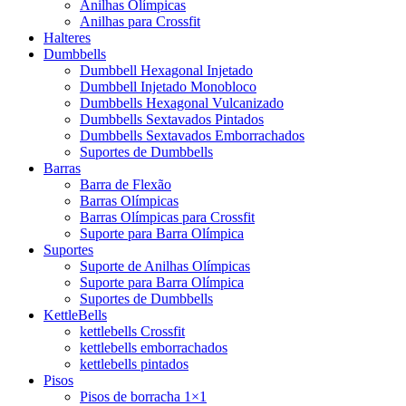
Anilhas Olímpicas
Anilhas para Crossfit
Halteres
Dumbbells
Dumbbell Hexagonal Injetado
Dumbbell Injetado Monobloco
Dumbbells Hexagonal Vulcanizado
Dumbbells Sextavados Pintados
Dumbbells Sextavados Emborrachados
Suportes de Dumbbells
Barras
Barra de Flexão
Barras Olímpicas
Barras Olímpicas para Crossfit
Suporte para Barra Olímpica
Suportes
Suporte de Anilhas Olímpicas
Suporte para Barra Olímpica
Suportes de Dumbbells
KettleBells
kettlebells Crossfit
kettlebells emborrachados
kettlebells pintados
Pisos
Pisos de borracha 1×1