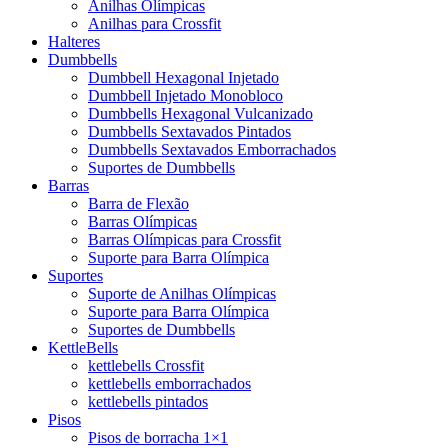
Anilhas Olímpicas
Anilhas para Crossfit
Halteres
Dumbbells
Dumbbell Hexagonal Injetado
Dumbbell Injetado Monobloco
Dumbbells Hexagonal Vulcanizado
Dumbbells Sextavados Pintados
Dumbbells Sextavados Emborrachados
Suportes de Dumbbells
Barras
Barra de Flexão
Barras Olímpicas
Barras Olímpicas para Crossfit
Suporte para Barra Olímpica
Suportes
Suporte de Anilhas Olímpicas
Suporte para Barra Olímpica
Suportes de Dumbbells
KettleBells
kettlebells Crossfit
kettlebells emborrachados
kettlebells pintados
Pisos
Pisos de borracha 1×1