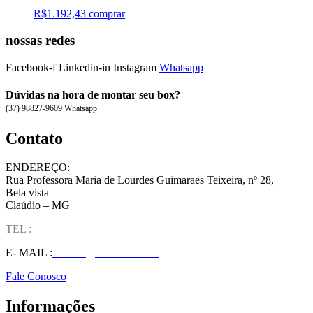
R$
1.192,43
comprar
nossas redes
Facebook-f
Linkedin-in
Instagram
Whatsapp
Dúvidas na hora de montar seu box?
(37) 98827-9609 Whatsapp
Contato
ENDEREÇO:
Rua Professora Maria de Lourdes Guimaraes Teixeira, nº 28,
Bela vista
Claúdio – MG
TEL :
(37) 98827-9609
E- MAIL :
vendas@wolfit.com.br
Fale Conosco
Informações