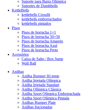
Suporte para Barra Olímpica
Suportes de Dumbbells
KettleBells
kettlebells Crossfit
kettlebells emborrachados
kettlebells pintados
Pisos
Pisos de borracha 1×1
Pisos de borracha 50×50
Pisos de borracha Amarelo
Pisos de borracha Azul
Pisos de borracha Preto
Acessórios
Caixa de Salto / Box Jump
Wall Ball
Anilhas
Anilha Bumper Hi temp
Anilha Injetada Olímpica
Anilha Injetada Standart
Anilha Olímpica Clássica
Anilha Sport Olímpica Emborrachada
Anilha Sport Olímpica Pintada
Anilhas Bumper Plate
Anilhas fracionadas