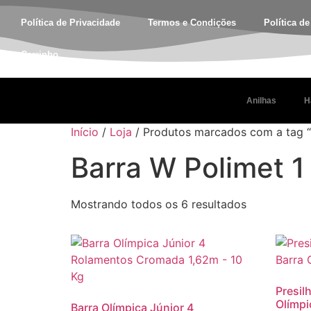
Política de Privacidade
Termos e Condições
Política d
Carrinho
Anilhas
H
Início
/
Loja
/ Produtos marcados com a tag “
Barra W Polimet 1
Mostrando todos os 6 resultados
Presil
Olímpi
Barra Olímpica Júnior 4