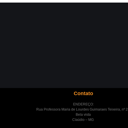
Contato
ENDEREÇO:
Rua Professora Maria de Lourdes Guimaraes Teixeira, nº 2
Bela vista
Claúdio – MG