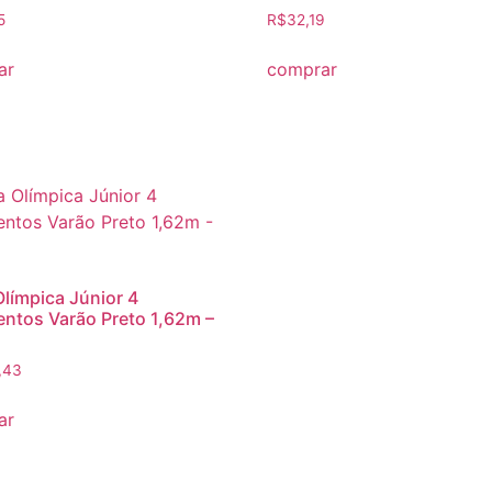
5
R$
32,19
ar
comprar
Olímpica Júnior 4
ntos Varão Preto 1,62m –
,43
ar