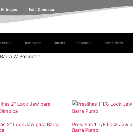
e Entregas
Fale Conosco
alteres
Dumbbells
Barras
Suportes
KettleBells
Barra W Polimet 1”
has 2″ Lock Jaw para Barra
Presilhas 1″1/8 Lock Jaw p
ca
Barra Pump