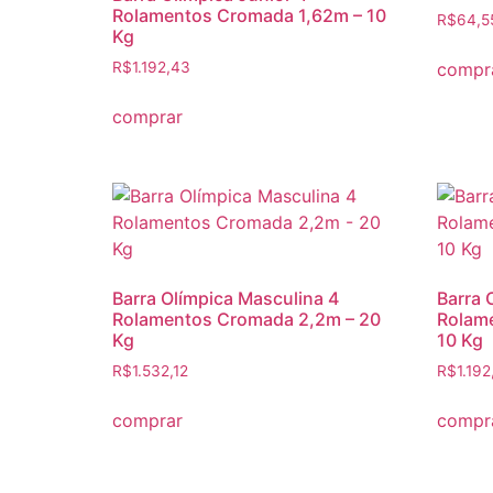
Rolamentos Cromada 1,62m – 10
R$
64,5
Kg
compr
R$
1.192,43
comprar
Barra Olímpica Masculina 4
Barra 
Rolamentos Cromada 2,2m – 20
Rolame
Kg
10 Kg
R$
1.532,12
R$
1.192
comprar
compr