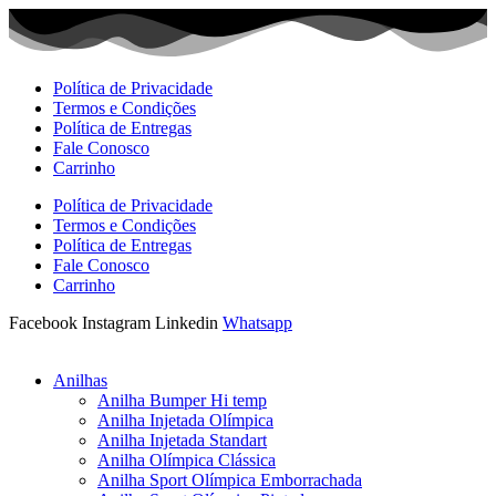
Ir
para
o
conteúdo
Política de Privacidade
Termos e Condições
Política de Entregas
Fale Conosco
Carrinho
Política de Privacidade
Termos e Condições
Política de Entregas
Fale Conosco
Carrinho
Facebook
Instagram
Linkedin
Whatsapp
Anilhas
Anilha Bumper Hi temp
Anilha Injetada Olímpica
Anilha Injetada Standart
Anilha Olímpica Clássica
Anilha Sport Olímpica Emborrachada