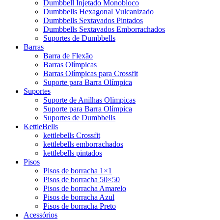
Dumbbell Injetado Monobloco
Dumbbells Hexagonal Vulcanizado
Dumbbells Sextavados Pintados
Dumbbells Sextavados Emborrachados
Suportes de Dumbbells
Barras
Barra de Flexão
Barras Olímpicas
Barras Olímpicas para Crossfit
Suporte para Barra Olímpica
Suportes
Suporte de Anilhas Olímpicas
Suporte para Barra Olímpica
Suportes de Dumbbells
KettleBells
kettlebells Crossfit
kettlebells emborrachados
kettlebells pintados
Pisos
Pisos de borracha 1×1
Pisos de borracha 50×50
Pisos de borracha Amarelo
Pisos de borracha Azul
Pisos de borracha Preto
Acessórios