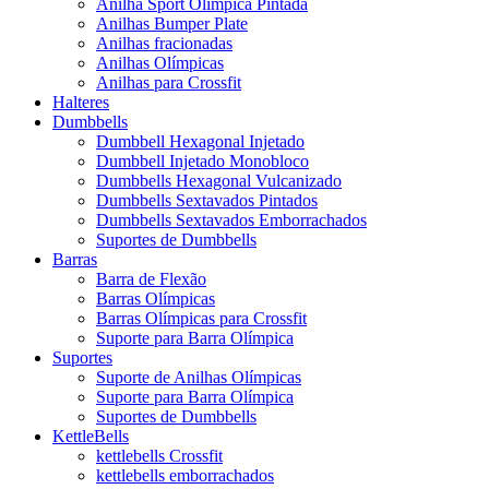
Anilha Sport Olímpica Pintada
Anilhas Bumper Plate
Anilhas fracionadas
Anilhas Olímpicas
Anilhas para Crossfit
Halteres
Dumbbells
Dumbbell Hexagonal Injetado
Dumbbell Injetado Monobloco
Dumbbells Hexagonal Vulcanizado
Dumbbells Sextavados Pintados
Dumbbells Sextavados Emborrachados
Suportes de Dumbbells
Barras
Barra de Flexão
Barras Olímpicas
Barras Olímpicas para Crossfit
Suporte para Barra Olímpica
Suportes
Suporte de Anilhas Olímpicas
Suporte para Barra Olímpica
Suportes de Dumbbells
KettleBells
kettlebells Crossfit
kettlebells emborrachados