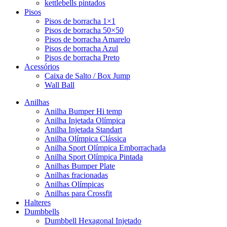
kettlebells pintados
Pisos
Pisos de borracha 1×1
Pisos de borracha 50×50
Pisos de borracha Amarelo
Pisos de borracha Azul
Pisos de borracha Preto
Acessórios
Caixa de Salto / Box Jump
Wall Ball
Anilhas
Anilha Bumper Hi temp
Anilha Injetada Olímpica
Anilha Injetada Standart
Anilha Olímpica Clássica
Anilha Sport Olímpica Emborrachada
Anilha Sport Olímpica Pintada
Anilhas Bumper Plate
Anilhas fracionadas
Anilhas Olímpicas
Anilhas para Crossfit
Halteres
Dumbbells
Dumbbell Hexagonal Injetado