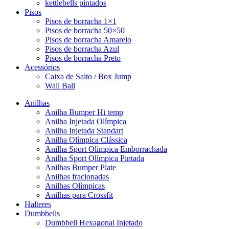
kettlebells pintados
Pisos
Pisos de borracha 1×1
Pisos de borracha 50×50
Pisos de borracha Amarelo
Pisos de borracha Azul
Pisos de borracha Preto
Acessórios
Caixa de Salto / Box Jump
Wall Ball
Anilhas
Anilha Bumper Hi temp
Anilha Injetada Olímpica
Anilha Injetada Standart
Anilha Olímpica Clássica
Anilha Sport Olímpica Emborrachada
Anilha Sport Olímpica Pintada
Anilhas Bumper Plate
Anilhas fracionadas
Anilhas Olímpicas
Anilhas para Crossfit
Halteres
Dumbbells
Dumbbell Hexagonal Injetado