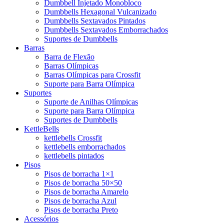
Dumbbell Injetado Monobloco
Dumbbells Hexagonal Vulcanizado
Dumbbells Sextavados Pintados
Dumbbells Sextavados Emborrachados
Suportes de Dumbbells
Barras
Barra de Flexão
Barras Olímpicas
Barras Olímpicas para Crossfit
Suporte para Barra Olímpica
Suportes
Suporte de Anilhas Olímpicas
Suporte para Barra Olímpica
Suportes de Dumbbells
KettleBells
kettlebells Crossfit
kettlebells emborrachados
kettlebells pintados
Pisos
Pisos de borracha 1×1
Pisos de borracha 50×50
Pisos de borracha Amarelo
Pisos de borracha Azul
Pisos de borracha Preto
Acessórios