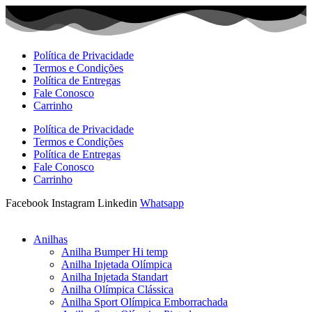
Ir
para
o
conteúdo
Política de Privacidade
Termos e Condições
Política de Entregas
Fale Conosco
Carrinho
Política de Privacidade
Termos e Condições
Política de Entregas
Fale Conosco
Carrinho
Facebook
Instagram
Linkedin
Whatsapp
Anilhas
Anilha Bumper Hi temp
Anilha Injetada Olímpica
Anilha Injetada Standart
Anilha Olímpica Clássica
Anilha Sport Olímpica Emborrachada