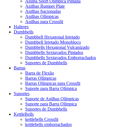
Anilha Sport Olímpica Pintada
Anilhas Bumper Plate
Anilhas fracionadas
Anilhas Olímpicas
Anilhas para Crossfit
Halteres
Dumbbells
Dumbbell Hexagonal Injetado
Dumbbell Injetado Monobloco
Dumbbells Hexagonal Vulcanizado
Dumbbells Sextavados Pintados
Dumbbells Sextavados Emborrachados
Suportes de Dumbbells
Barras
Barra de Flexão
Barras Olímpicas
Barras Olímpicas para Crossfit
Suporte para Barra Olímpica
Suportes
Suporte de Anilhas Olímpicas
Suporte para Barra Olímpica
Suportes de Dumbbells
KettleBells
kettlebells Crossfit
kettlebells emborrachados