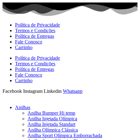
Ir
para
o
conteúdo
Política de Privacidade
Termos e Condições
Política de Entregas
Fale Conosco
Carrinho
Política de Privacidade
Termos e Condições
Política de Entregas
Fale Conosco
Carrinho
Facebook
Instagram
Linkedin
Whatsapp
Anilhas
Anilha Bumper Hi temp
Anilha Injetada Olímpica
Anilha Injetada Standart
Anilha Olímpica Clássica
Anilha Sport Olímpica Emborrachada