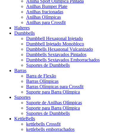
Anilha Sport Olímpica Pintada
Anilhas Bumper Plate
Anilhas fracionadas
Anilhas Olímpicas
Anilhas para Crossfit
Halteres
Dumbbells
Dumbbell Hexagonal Injetado
Dumbbell Injetado Monobloco
Dumbbells Hexagonal Vulcanizado
Dumbbells Sextavados Pintados
Dumbbells Sextavados Emborrachados
Suportes de Dumbbells
Barras
Barra de Flexão
Barras Olímpicas
Barras Olímpicas para Crossfit
Suporte para Barra Olímpica
Suportes
Suporte de Anilhas Olímpicas
Suporte para Barra Olímpica
Suportes de Dumbbells
KettleBells
kettlebells Crossfit
kettlebells emborrachados