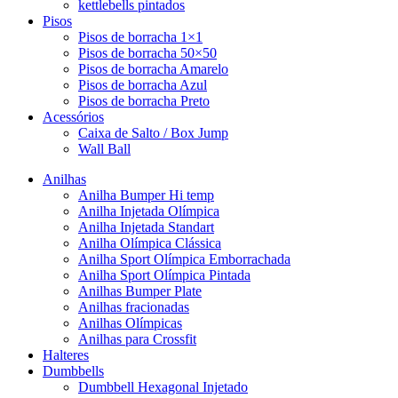
kettlebells pintados
Pisos
Pisos de borracha 1×1
Pisos de borracha 50×50
Pisos de borracha Amarelo
Pisos de borracha Azul
Pisos de borracha Preto
Acessórios
Caixa de Salto / Box Jump
Wall Ball
Anilhas
Anilha Bumper Hi temp
Anilha Injetada Olímpica
Anilha Injetada Standart
Anilha Olímpica Clássica
Anilha Sport Olímpica Emborrachada
Anilha Sport Olímpica Pintada
Anilhas Bumper Plate
Anilhas fracionadas
Anilhas Olímpicas
Anilhas para Crossfit
Halteres
Dumbbells
Dumbbell Hexagonal Injetado