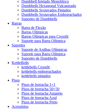
Dumbbell Injetado Monobloco
Dumbbells Hexagonal Vulcanizado
Dumbbells Sextavados Pintados
Dumbbells Sextavados Emborrachados
Suportes de Dumbbells
Barras
Barra de Flexão
Barras Olímpicas
Barras Olímpicas para Crossfit
Suporte para Barra Olímpica
Suportes
Suporte de Anilhas Olímpicas
Suporte para Barra Olímpica
Suportes de Dumbbells
KettleBells
kettlebells Crossfit
kettlebells emborrachados
kettlebells pintados
Pisos
Pisos de borracha 1×1
Pisos de borracha 50×50
Pisos de borracha Amarelo
Pisos de borracha Azul
Pisos de borracha Preto
Acessórios