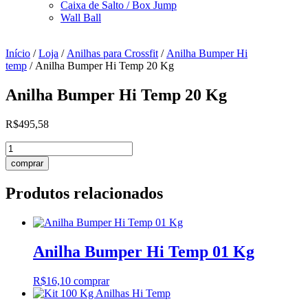
Caixa de Salto / Box Jump
Wall Ball
Início
/
Loja
/
Anilhas para Crossfit
/
Anilha Bumper Hi
temp
/ Anilha Bumper Hi Temp 20 Kg
Anilha Bumper Hi Temp 20 Kg
R$
495,58
Anilha
Bumper
comprar
Hi
Temp
Produtos relacionados
20
Kg
quantidade
Anilha Bumper Hi Temp 01 Kg
R$
16,10
comprar