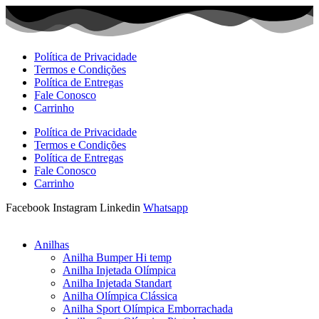
Ir
para
o
conteúdo
Política de Privacidade
Termos e Condições
Política de Entregas
Fale Conosco
Carrinho
Política de Privacidade
Termos e Condições
Política de Entregas
Fale Conosco
Carrinho
Facebook
Instagram
Linkedin
Whatsapp
Anilhas
Anilha Bumper Hi temp
Anilha Injetada Olímpica
Anilha Injetada Standart
Anilha Olímpica Clássica
Anilha Sport Olímpica Emborrachada