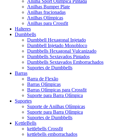
Anilha Sport Olímpica Pintada
Anilhas Bumper Plate
Anilhas fracionadas
Anilhas Olímpicas
Anilhas para Crossfit
Halteres
Dumbbells
Dumbbell Hexagonal Injetado
Dumbbell Injetado Monobloco
Dumbbells Hexagonal Vulcanizado
Dumbbells Sextavados Pintados
Dumbbells Sextavados Emborrachados
Suportes de Dumbbells
Barras
Barra de Flexão
Barras Olímpicas
Barras Olímpicas para Crossfit
Suporte para Barra Olímpica
Suportes
Suporte de Anilhas Olímpicas
Suporte para Barra Olímpica
Suportes de Dumbbells
KettleBells
kettlebells Crossfit
kettlebells emborrachados