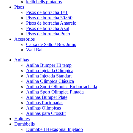
kettlebells pintados
Pisos
Pisos de borracha 1×1
Pisos de borracha 50×50
Pisos de borracha Amarelo
Pisos de borracha Azul
Pisos de borracha Preto
Acessórios
Caixa de Salto / Box Jump
Wall Ball
Anilhas
Anilha Bumper Hi temp
Anilha Injetada Olímpica
Anilha Injetada Standart
Anilha Olímpica Clássica
Anilha Sport Olímpica Emborrachada
Anilha Sport Olímpica Pintada
Anilhas Bumper Plate
Anilhas fracionadas
Anilhas Olímpicas
Anilhas para Crossfit
Halteres
Dumbbells
Dumbbell Hexagonal Injetado