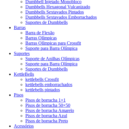
Dumbbell Injetado Monobloco
Dumbbells Hexagonal Vulcanizado
Dumbbells Sextavados Pintados
Dumbbells Sextavados Emborrachados
Suportes de Dumbbells
Barras
Barra de Flexão
Barras Olímpicas
Barras Olímpicas para Crossfit
Suporte para Barra Olímpica
Suportes
Suporte de Anilhas Olímpicas
Suporte para Barra Olímpica
Suportes de Dumbbells
KettleBells
kettlebells Crossfit
kettlebells emborrachados
kettlebells pintados
Pisos
Pisos de borracha 1×1
Pisos de borracha 50×50
Pisos de borracha Amarelo
Pisos de borracha Azul
Pisos de borracha Preto
Acessórios