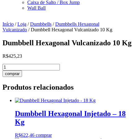
Caixa de Salto / Box Jump
Wall Ball
Início
/
Loja
/
Dumbbells
/
Dumbbells Hexagonal
Vulcanizado
/ Dumbbell Hexagonal Vulcanizado 10 Kg
Dumbbell Hexagonal Vulcanizado 10 Kg
R$
425,23
Dumbbell
Hexagonal
comprar
Vulcanizado
10
Produtos relacionados
Kg
quantidade
Dumbbell Hexagonal Injetado – 18
Kg
R$
622,46
comprar