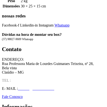
Peso
2 kg
Dimensões
30 × 25 × 15 cm
nossas redes
Facebook-f
Linkedin-in
Instagram
Whatsapp
Dúvidas na hora de montar seu box?
(37) 98827-9609 Whatsapp
Contato
ENDEREÇO:
Rua Professora Maria de Lourdes Guimaraes Teixeira, nº 28,
Bela vista
Claúdio – MG
TEL :
(37) 98827-9609
E- MAIL :
vendas@wolfit.com.br
Fale Conosco
Informações