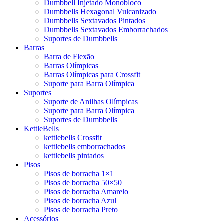
Dumbbell Injetado Monobloco
Dumbbells Hexagonal Vulcanizado
Dumbbells Sextavados Pintados
Dumbbells Sextavados Emborrachados
Suportes de Dumbbells
Barras
Barra de Flexão
Barras Olímpicas
Barras Olímpicas para Crossfit
Suporte para Barra Olímpica
Suportes
Suporte de Anilhas Olímpicas
Suporte para Barra Olímpica
Suportes de Dumbbells
KettleBells
kettlebells Crossfit
kettlebells emborrachados
kettlebells pintados
Pisos
Pisos de borracha 1×1
Pisos de borracha 50×50
Pisos de borracha Amarelo
Pisos de borracha Azul
Pisos de borracha Preto
Acessórios