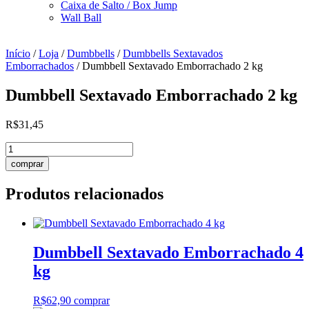
Caixa de Salto / Box Jump
Wall Ball
Início
/
Loja
/
Dumbbells
/
Dumbbells Sextavados
Emborrachados
/ Dumbbell Sextavado Emborrachado 2 kg
Dumbbell Sextavado Emborrachado 2 kg
R$
31,45
Dumbbell
Sextavado
comprar
Emborrachado
2
Produtos relacionados
kg
quantidade
Dumbbell Sextavado Emborrachado 4
kg
R$
62,90
comprar