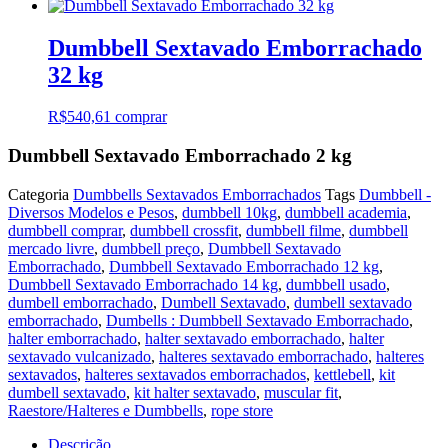
Dumbbell Sextavado Emborrachado
32 kg
R$
540,61
comprar
Dumbbell Sextavado Emborrachado 2 kg
Categoria
Dumbbells Sextavados Emborrachados
Tags
Dumbbell -
Diversos Modelos e Pesos
,
dumbbell 10kg
,
dumbbell academia
,
dumbbell comprar
,
dumbbell crossfit
,
dumbbell filme
,
dumbbell
mercado livre
,
dumbbell preço
,
Dumbbell Sextavado
Emborrachado
,
Dumbbell Sextavado Emborrachado 12 kg
,
Dumbbell Sextavado Emborrachado 14 kg
,
dumbbell usado
,
dumbell emborrachado
,
Dumbell Sextavado
,
dumbell sextavado
emborrachado
,
Dumbells : Dumbbell Sextavado Emborrachado
,
halter emborrachado
,
halter sextavado emborrachado
,
halter
sextavado vulcanizado
,
halteres sextavado emborrachado
,
halteres
sextavados
,
halteres sextavados emborrachados
,
kettlebell
,
kit
dumbell sextavado
,
kit halter sextavado
,
muscular fit
,
Raestore/Halteres e Dumbbells
,
rope store
Descrição