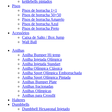
kettlebells pintados
Pisos
Pisos de borracha 1×1
Pisos de borracha 50×50
Pisos de borracha Amarelo
Pisos de borracha Azul
Pisos de borracha Preto
Acessórios
Caixa de Salto / Box Jump
Wall Ball
Anilhas
Anilha Bumper Hi temp
Anilha Injetada Olímpica
Anilha Injetada Standart
Anilha Olímpica Clássica
Anilha Sport Olímpica Emborrachada
Anilha Sport Olímpica Pintada
Anilhas Bumper Plate
Anilhas fracionadas
Anilhas Olímpicas
Anilhas para Crossfit
Halteres
Dumbbells
Dumbbell Hexagonal Injetado