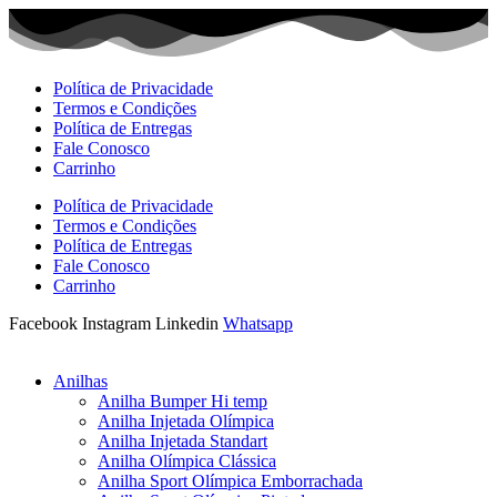
Ir
para
o
conteúdo
Política de Privacidade
Termos e Condições
Política de Entregas
Fale Conosco
Carrinho
Política de Privacidade
Termos e Condições
Política de Entregas
Fale Conosco
Carrinho
Facebook
Instagram
Linkedin
Whatsapp
Anilhas
Anilha Bumper Hi temp
Anilha Injetada Olímpica
Anilha Injetada Standart
Anilha Olímpica Clássica
Anilha Sport Olímpica Emborrachada