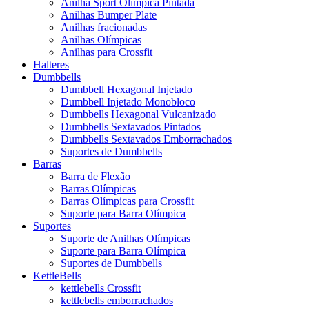
Anilha Sport Olímpica Pintada
Anilhas Bumper Plate
Anilhas fracionadas
Anilhas Olímpicas
Anilhas para Crossfit
Halteres
Dumbbells
Dumbbell Hexagonal Injetado
Dumbbell Injetado Monobloco
Dumbbells Hexagonal Vulcanizado
Dumbbells Sextavados Pintados
Dumbbells Sextavados Emborrachados
Suportes de Dumbbells
Barras
Barra de Flexão
Barras Olímpicas
Barras Olímpicas para Crossfit
Suporte para Barra Olímpica
Suportes
Suporte de Anilhas Olímpicas
Suporte para Barra Olímpica
Suportes de Dumbbells
KettleBells
kettlebells Crossfit
kettlebells emborrachados