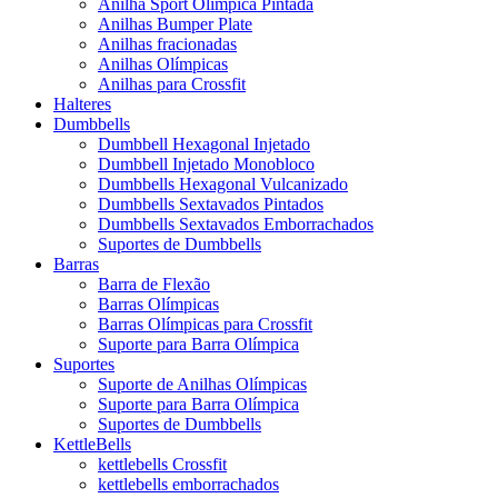
Anilha Sport Olímpica Pintada
Anilhas Bumper Plate
Anilhas fracionadas
Anilhas Olímpicas
Anilhas para Crossfit
Halteres
Dumbbells
Dumbbell Hexagonal Injetado
Dumbbell Injetado Monobloco
Dumbbells Hexagonal Vulcanizado
Dumbbells Sextavados Pintados
Dumbbells Sextavados Emborrachados
Suportes de Dumbbells
Barras
Barra de Flexão
Barras Olímpicas
Barras Olímpicas para Crossfit
Suporte para Barra Olímpica
Suportes
Suporte de Anilhas Olímpicas
Suporte para Barra Olímpica
Suportes de Dumbbells
KettleBells
kettlebells Crossfit
kettlebells emborrachados