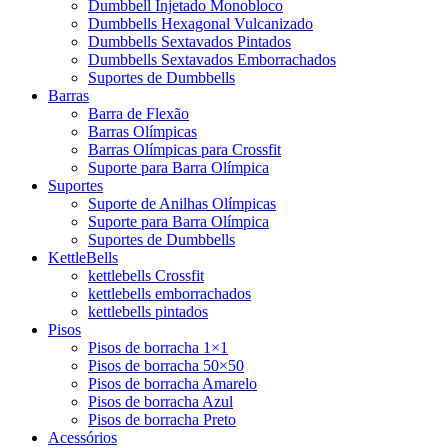
Dumbbell Injetado Monobloco
Dumbbells Hexagonal Vulcanizado
Dumbbells Sextavados Pintados
Dumbbells Sextavados Emborrachados
Suportes de Dumbbells
Barras
Barra de Flexão
Barras Olímpicas
Barras Olímpicas para Crossfit
Suporte para Barra Olímpica
Suportes
Suporte de Anilhas Olímpicas
Suporte para Barra Olímpica
Suportes de Dumbbells
KettleBells
kettlebells Crossfit
kettlebells emborrachados
kettlebells pintados
Pisos
Pisos de borracha 1×1
Pisos de borracha 50×50
Pisos de borracha Amarelo
Pisos de borracha Azul
Pisos de borracha Preto
Acessórios