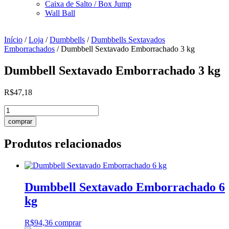
Caixa de Salto / Box Jump
Wall Ball
Início
/
Loja
/
Dumbbells
/
Dumbbells Sextavados
Emborrachados
/ Dumbbell Sextavado Emborrachado 3 kg
Dumbbell Sextavado Emborrachado 3 kg
R$
47,18
Dumbbell
Sextavado
comprar
Emborrachado
3
Produtos relacionados
kg
quantidade
Dumbbell Sextavado Emborrachado 6
kg
R$
94,36
comprar