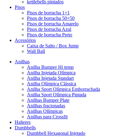
kettlebells pintados
Pisos
Pisos de borracha 1×1
Pisos de borracha 50×50
Pisos de borracha Amarelo
Pisos de borracha Azul
Pisos de borracha Preto
Acessórios
Caixa de Salto / Box Jump
Wall Ball
Anilhas
Anilha Bumper Hi temp
Anilha Injetada Olímpica
Anilha Injetada Standart
Anilha Olímpica Clássica
Anilha Sport Olímpica Emborrachada
Anilha Sport Olímpica Pintada
Anilhas Bumper Plate
Anilhas fracionadas
Anilhas Olímpicas
Anilhas para Crossfit
Halteres
Dumbbells
Dumbbell Hexagonal Injetado