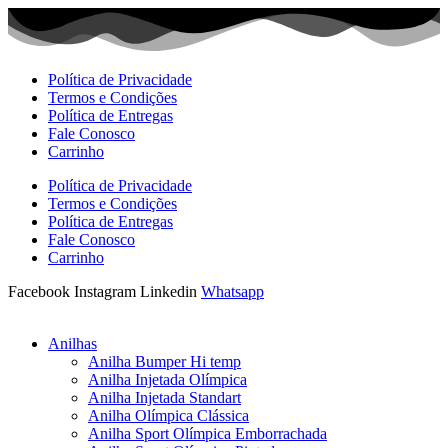
Ir
para
o
conteúdo
Política de Privacidade
Termos e Condições
Política de Entregas
Fale Conosco
Carrinho
Política de Privacidade
Termos e Condições
Política de Entregas
Fale Conosco
Carrinho
Facebook
Instagram
Linkedin
Whatsapp
Anilhas
Anilha Bumper Hi temp
Anilha Injetada Olímpica
Anilha Injetada Standart
Anilha Olímpica Clássica
Anilha Sport Olímpica Emborrachada