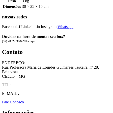
Peso
3 kg
Dimensões
30 × 25 × 15 cm
nossas redes
Facebook-f
Linkedin-in
Instagram
Whatsapp
Dúvidas na hora de montar seu box?
(37) 98827-9609 Whatsapp
Contato
ENDEREÇO:
Rua Professora Maria de Lourdes Guimaraes Teixeira, nº 28,
Bela vista
Claúdio – MG
TEL :
(37) 98827-9609
E- MAIL :
vendas@wolfit.com.br
Fale Conosco
Informações