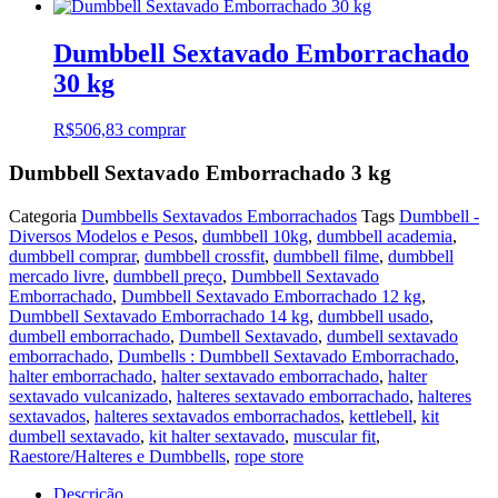
Dumbbell Sextavado Emborrachado
30 kg
R$
506,83
comprar
Dumbbell Sextavado Emborrachado 3 kg
Categoria
Dumbbells Sextavados Emborrachados
Tags
Dumbbell -
Diversos Modelos e Pesos
,
dumbbell 10kg
,
dumbbell academia
,
dumbbell comprar
,
dumbbell crossfit
,
dumbbell filme
,
dumbbell
mercado livre
,
dumbbell preço
,
Dumbbell Sextavado
Emborrachado
,
Dumbbell Sextavado Emborrachado 12 kg
,
Dumbbell Sextavado Emborrachado 14 kg
,
dumbbell usado
,
dumbell emborrachado
,
Dumbell Sextavado
,
dumbell sextavado
emborrachado
,
Dumbells : Dumbbell Sextavado Emborrachado
,
halter emborrachado
,
halter sextavado emborrachado
,
halter
sextavado vulcanizado
,
halteres sextavado emborrachado
,
halteres
sextavados
,
halteres sextavados emborrachados
,
kettlebell
,
kit
dumbell sextavado
,
kit halter sextavado
,
muscular fit
,
Raestore/Halteres e Dumbbells
,
rope store
Descrição