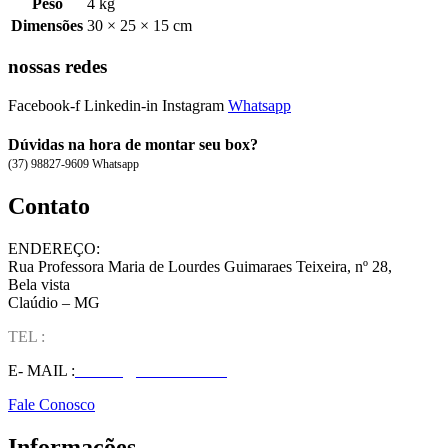
Peso
4 kg
Dimensões
30 × 25 × 15 cm
nossas redes
Facebook-f
Linkedin-in
Instagram
Whatsapp
Dúvidas na hora de montar seu box?
(37) 98827-9609 Whatsapp
Contato
ENDEREÇO:
Rua Professora Maria de Lourdes Guimaraes Teixeira, nº 28,
Bela vista
Claúdio – MG
TEL :
(37) 98827-9609
E- MAIL :
vendas@wolfit.com.br
Fale Conosco
Informações