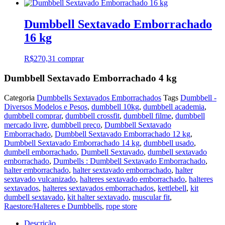
Dumbbell Sextavado Emborrachado
16 kg
R$
270,31
comprar
Dumbbell Sextavado Emborrachado 4 kg
Categoria
Dumbbells Sextavados Emborrachados
Tags
Dumbbell -
Diversos Modelos e Pesos
,
dumbbell 10kg
,
dumbbell academia
,
dumbbell comprar
,
dumbbell crossfit
,
dumbbell filme
,
dumbbell
mercado livre
,
dumbbell preço
,
Dumbbell Sextavado
Emborrachado
,
Dumbbell Sextavado Emborrachado 12 kg
,
Dumbbell Sextavado Emborrachado 14 kg
,
dumbbell usado
,
dumbell emborrachado
,
Dumbell Sextavado
,
dumbell sextavado
emborrachado
,
Dumbells : Dumbbell Sextavado Emborrachado
,
halter emborrachado
,
halter sextavado emborrachado
,
halter
sextavado vulcanizado
,
halteres sextavado emborrachado
,
halteres
sextavados
,
halteres sextavados emborrachados
,
kettlebell
,
kit
dumbell sextavado
,
kit halter sextavado
,
muscular fit
,
Raestore/Halteres e Dumbbells
,
rope store
Descrição