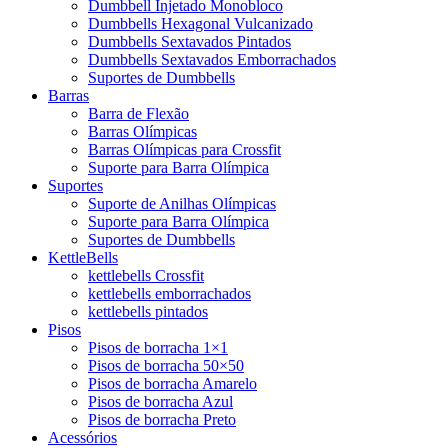
Dumbbell Injetado Monobloco
Dumbbells Hexagonal Vulcanizado
Dumbbells Sextavados Pintados
Dumbbells Sextavados Emborrachados
Suportes de Dumbbells
Barras
Barra de Flexão
Barras Olímpicas
Barras Olímpicas para Crossfit
Suporte para Barra Olímpica
Suportes
Suporte de Anilhas Olímpicas
Suporte para Barra Olímpica
Suportes de Dumbbells
KettleBells
kettlebells Crossfit
kettlebells emborrachados
kettlebells pintados
Pisos
Pisos de borracha 1×1
Pisos de borracha 50×50
Pisos de borracha Amarelo
Pisos de borracha Azul
Pisos de borracha Preto
Acessórios