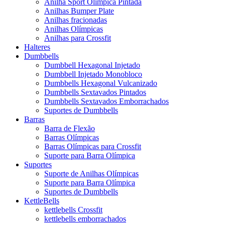
Anilha Sport Olímpica Pintada
Anilhas Bumper Plate
Anilhas fracionadas
Anilhas Olímpicas
Anilhas para Crossfit
Halteres
Dumbbells
Dumbbell Hexagonal Injetado
Dumbbell Injetado Monobloco
Dumbbells Hexagonal Vulcanizado
Dumbbells Sextavados Pintados
Dumbbells Sextavados Emborrachados
Suportes de Dumbbells
Barras
Barra de Flexão
Barras Olímpicas
Barras Olímpicas para Crossfit
Suporte para Barra Olímpica
Suportes
Suporte de Anilhas Olímpicas
Suporte para Barra Olímpica
Suportes de Dumbbells
KettleBells
kettlebells Crossfit
kettlebells emborrachados