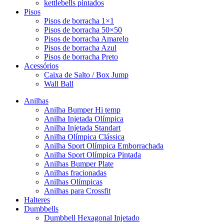
kettlebells pintados
Pisos
Pisos de borracha 1×1
Pisos de borracha 50×50
Pisos de borracha Amarelo
Pisos de borracha Azul
Pisos de borracha Preto
Acessórios
Caixa de Salto / Box Jump
Wall Ball
Anilhas
Anilha Bumper Hi temp
Anilha Injetada Olímpica
Anilha Injetada Standart
Anilha Olímpica Clássica
Anilha Sport Olímpica Emborrachada
Anilha Sport Olímpica Pintada
Anilhas Bumper Plate
Anilhas fracionadas
Anilhas Olímpicas
Anilhas para Crossfit
Halteres
Dumbbells
Dumbbell Hexagonal Injetado