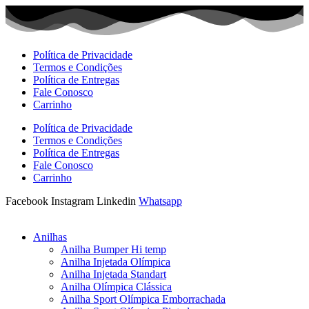
Ir
para
o
conteúdo
Política de Privacidade
Termos e Condições
Política de Entregas
Fale Conosco
Carrinho
Política de Privacidade
Termos e Condições
Política de Entregas
Fale Conosco
Carrinho
Facebook
Instagram
Linkedin
Whatsapp
Anilhas
Anilha Bumper Hi temp
Anilha Injetada Olímpica
Anilha Injetada Standart
Anilha Olímpica Clássica
Anilha Sport Olímpica Emborrachada