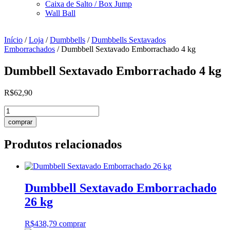
Caixa de Salto / Box Jump
Wall Ball
Início
/
Loja
/
Dumbbells
/
Dumbbells Sextavados
Emborrachados
/ Dumbbell Sextavado Emborrachado 4 kg
Dumbbell Sextavado Emborrachado 4 kg
R$
62,90
Dumbbell
Sextavado
comprar
Emborrachado
4
Produtos relacionados
kg
quantidade
Dumbbell Sextavado Emborrachado
26 kg
R$
438,79
comprar