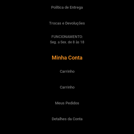
Política de Entrega
Trocas e Devoluções
FUNCIONAMENTO:
Seg. a Sex. de 8 às 18
Minha Conta
Carrinho
Carrinho
Meus Pedidos
Detalhes da Conta