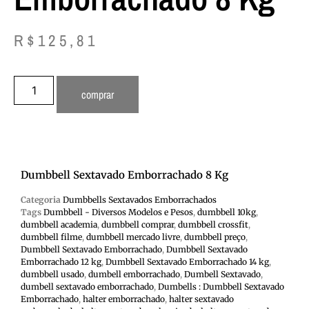
R$
125,81
comprar
Dumbbell Sextavado Emborrachado 8 Kg
Categoria
Dumbbells Sextavados Emborrachados
Tags
Dumbbell - Diversos Modelos e Pesos
,
dumbbell 10kg
,
dumbbell academia
,
dumbbell comprar
,
dumbbell crossfit
,
dumbbell filme
,
dumbbell mercado livre
,
dumbbell preço
,
Dumbbell Sextavado Emborrachado
,
Dumbbell Sextavado
Emborrachado 12 kg
,
Dumbbell Sextavado Emborrachado 14 kg
,
dumbbell usado
,
dumbell emborrachado
,
Dumbell Sextavado
,
dumbell sextavado emborrachado
,
Dumbells : Dumbbell Sextavado
Emborrachado
,
halter emborrachado
,
halter sextavado