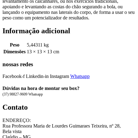
levantamento os calcanhares, ou nos exercícios tradicionais,
apoiando e levantando as costas do chão segurando a bola, ou
lançando o equipamento nas laterais do corpo, de forma a usar o seu
peso como um potencializador de resultados.
Informação adicional
Peso
5,44311 kg
Dimensões
13 × 13 × 13 cm
nossas redes
Facebook-f
Linkedin-in
Instagram
Whatsapp
Dúvidas na hora de montar seu box?
(37) 98827-9609 Whatsapp
Contato
ENDEREÇO:
Rua Professora Maria de Lourdes Guimaraes Teixeira, nº 28,
Bela vista
Claúdio – MG