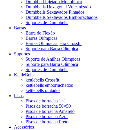
Dumbbell Injetado Monobloco
Dumbbells Hexagonal Vulcanizado
Dumbbells Sextavados Pintados
Dumbbells Sextavados Emborrachados
Suportes de Dumbbells
Barras
Barra de Flexão
Barras Olímpicas
Barras Olímpicas para Crossfit
Suporte para Barra Olímpica
Suportes
Suporte de Anilhas Olímpicas
Suporte para Barra Olímpica
Suportes de Dumbbells
KettleBells
kettlebells Crossfit
kettlebells emborrachados
kettlebells pintados
Pisos
Pisos de borracha 1×1
Pisos de borracha 50×50
Pisos de borracha Amarelo
Pisos de borracha Azul
Pisos de borracha Preto
Acessórios