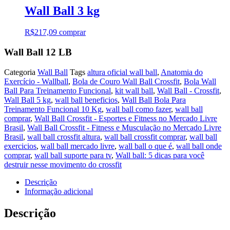
Wall Ball 3 kg
R$
217,09
comprar
Wall Ball 12 LB
Categoria
Wall Ball
Tags
altura oficial wall ball
,
Anatomia do
Exercício - Wallball
,
Bola de Couro Wall Ball Crossfit
,
Bola Wall
Ball Para Treinamento Funcional
,
kit wall ball
,
Wall Ball - Crossfit
,
Wall Ball 5 kg
,
wall ball beneficios
,
Wall Ball Bola Para
Treinamento Funcional 10 Kg
,
wall ball como fazer
,
wall ball
comprar
,
Wall Ball Crossfit - Esportes e Fitness no Mercado Livre
Brasil
,
Wall Ball Crossfit - Fitness e Musculação no Mercado Livre
Brasil
,
wall ball crossfit altura
,
wall ball crossfit comprar
,
wall ball
exercicios
,
wall ball mercado livre
,
wall ball o que é
,
wall ball onde
comprar
,
wall ball suporte para tv
,
Wall ball: 5 dicas para você
destruir nesse movimento do crossfit
Descrição
Informação adicional
Descrição