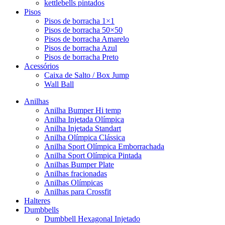
kettlebells pintados
Pisos
Pisos de borracha 1×1
Pisos de borracha 50×50
Pisos de borracha Amarelo
Pisos de borracha Azul
Pisos de borracha Preto
Acessórios
Caixa de Salto / Box Jump
Wall Ball
Anilhas
Anilha Bumper Hi temp
Anilha Injetada Olímpica
Anilha Injetada Standart
Anilha Olímpica Clássica
Anilha Sport Olímpica Emborrachada
Anilha Sport Olímpica Pintada
Anilhas Bumper Plate
Anilhas fracionadas
Anilhas Olímpicas
Anilhas para Crossfit
Halteres
Dumbbells
Dumbbell Hexagonal Injetado