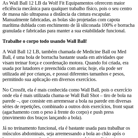
As Wall Ball 12 LB da Wolf Fit Equipamentos oferecem maior
eficiência mecânica para qualquer trabalho físico, pois o seu centro
de massa não ultrapassa a distância da cintura escapular.
Manualmente fabricadas, as bolas são projetadas com capota
marítima dublada com enchimento de lã siliconada 100% e borracha
granulada e fabricadas para manter a sua estabilidade funcional.
Trabalhe o corpo todo usando Wall Ball
!
A Wall Ball 12 LB, também chamada de Medicine Ball ou Med
Ball, é uma bola de borracha bastante usada em atividades que
visam treinar força e coordenação motora. Quando foi criada, era
usada por lutadores e preenchida com areia; hoje, ela pode ser
utilizada até por crianças, e possui diferentes tamanhos e pesos,
permitindo sua aplicação em diversos exercícios.
No Crossfit, ela é mais conhecida como Wall Ball, pois o exercício
onde ela é mais utilizada chama-se Wall Ball Shot – tiro de bola na
parede –, que consiste em arremessar a bola na parede em diversas
séries de repetições, combinado a outros dois exercícios, front squat
(agachamento com o peso à frente do corpo) e push press
(movimento dos braços lançando a bola).
Já no treinamento funcional, ela é bastante usada para trabalhar os
músculos abdominais, seja arremessando a bola ao chão após o