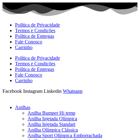
Ir
para
o
conteúdo
Política de Privacidade
Termos e Condições
Política de Entregas
Fale Conosco
Carrinho
Política de Privacidade
Termos e Condições
Política de Entregas
Fale Conosco
Carrinho
Facebook
Instagram
Linkedin
Whatsapp
Anilhas
Anilha Bumper Hi temp
Anilha Injetada Olímpica
Anilha Injetada Standart
Anilha Olímpica Clássica
Anilha Sport Olímpica Emborrachada