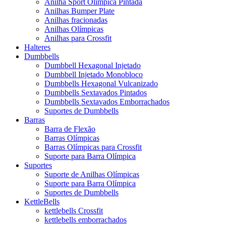
Anilha Sport Olímpica Pintada
Anilhas Bumper Plate
Anilhas fracionadas
Anilhas Olímpicas
Anilhas para Crossfit
Halteres
Dumbbells
Dumbbell Hexagonal Injetado
Dumbbell Injetado Monobloco
Dumbbells Hexagonal Vulcanizado
Dumbbells Sextavados Pintados
Dumbbells Sextavados Emborrachados
Suportes de Dumbbells
Barras
Barra de Flexão
Barras Olímpicas
Barras Olímpicas para Crossfit
Suporte para Barra Olímpica
Suportes
Suporte de Anilhas Olímpicas
Suporte para Barra Olímpica
Suportes de Dumbbells
KettleBells
kettlebells Crossfit
kettlebells emborrachados