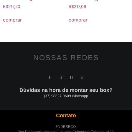
R$
217,20
R$
217,09
comprar
comprar
NOSSAS REDES
Dúvidas na hora de montar seu box?
(37) 98827-9609 Whatsapp
Contato
ENDEREÇO:
Rua Professora Maria de Lourdes Guimaraes Teixeira, nº 28,