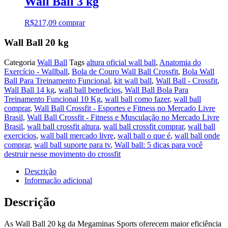
Wall Ball 3 kg
R$
217,09
comprar
Wall Ball 20 kg
Categoria
Wall Ball
Tags
altura oficial wall ball
,
Anatomia do
Exercício - Wallball
,
Bola de Couro Wall Ball Crossfit
,
Bola Wall
Ball Para Treinamento Funcional
,
kit wall ball
,
Wall Ball - Crossfit
,
Wall Ball 14 kg
,
wall ball beneficios
,
Wall Ball Bola Para
Treinamento Funcional 10 Kg
,
wall ball como fazer
,
wall ball
comprar
,
Wall Ball Crossfit - Esportes e Fitness no Mercado Livre
Brasil
,
Wall Ball Crossfit - Fitness e Musculação no Mercado Livre
Brasil
,
wall ball crossfit altura
,
wall ball crossfit comprar
,
wall ball
exercicios
,
wall ball mercado livre
,
wall ball o que é
,
wall ball onde
comprar
,
wall ball suporte para tv
,
Wall ball: 5 dicas para você
destruir nesse movimento do crossfit
Descrição
Informação adicional
Descrição
As Wall Ball 20 kg da Megaminas Sports oferecem maior eficiência