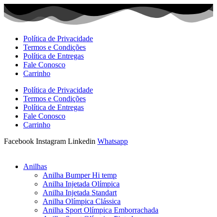
Ir
para
o
conteúdo
Política de Privacidade
Termos e Condições
Política de Entregas
Fale Conosco
Carrinho
Política de Privacidade
Termos e Condições
Política de Entregas
Fale Conosco
Carrinho
Facebook
Instagram
Linkedin
Whatsapp
Anilhas
Anilha Bumper Hi temp
Anilha Injetada Olímpica
Anilha Injetada Standart
Anilha Olímpica Clássica
Anilha Sport Olímpica Emborrachada