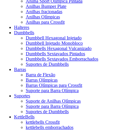
Anilha Sport Olímpica Pintada
Anilhas Bumper Plate
Anilhas fracionadas
Anilhas Olímpicas
Anilhas para Crossfit
Halteres
Dumbbells
Dumbbell Hexagonal Injetado
Dumbbell Injetado Monobloco
Dumbbells Hexagonal Vulcanizado
Dumbbells Sextavados Pintados
Dumbbells Sextavados Emborrachados
Suportes de Dumbbells
Barras
Barra de Flexão
Barras Olímpicas
Barras Olímpicas para Crossfit
Suporte para Barra Olímpica
Suportes
Suporte de Anilhas Olímpicas
Suporte para Barra Olímpica
Suportes de Dumbbells
KettleBells
kettlebells Crossfit
kettlebells emborrachados