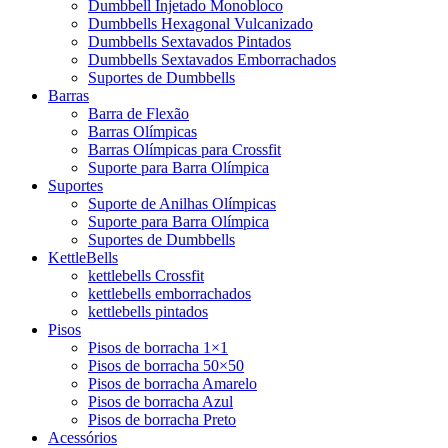
Dumbbell Injetado Monobloco
Dumbbells Hexagonal Vulcanizado
Dumbbells Sextavados Pintados
Dumbbells Sextavados Emborrachados
Suportes de Dumbbells
Barras
Barra de Flexão
Barras Olímpicas
Barras Olímpicas para Crossfit
Suporte para Barra Olímpica
Suportes
Suporte de Anilhas Olímpicas
Suporte para Barra Olímpica
Suportes de Dumbbells
KettleBells
kettlebells Crossfit
kettlebells emborrachados
kettlebells pintados
Pisos
Pisos de borracha 1×1
Pisos de borracha 50×50
Pisos de borracha Amarelo
Pisos de borracha Azul
Pisos de borracha Preto
Acessórios