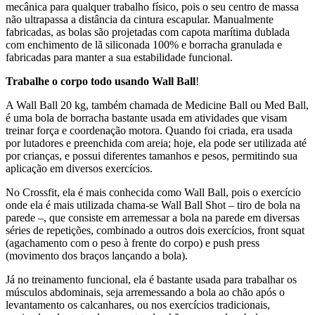
mecânica para qualquer trabalho físico, pois o seu centro de massa
não ultrapassa a distância da cintura escapular. Manualmente
fabricadas, as bolas são projetadas com capota marítima dublada
com enchimento de lã siliconada 100% e borracha granulada e
fabricadas para manter a sua estabilidade funcional.
Trabalhe o corpo todo usando Wall Ball
!
A Wall Ball 20 kg, também chamada de Medicine Ball ou Med Ball,
é uma bola de borracha bastante usada em atividades que visam
treinar força e coordenação motora. Quando foi criada, era usada
por lutadores e preenchida com areia; hoje, ela pode ser utilizada até
por crianças, e possui diferentes tamanhos e pesos, permitindo sua
aplicação em diversos exercícios.
No Crossfit, ela é mais conhecida como Wall Ball, pois o exercício
onde ela é mais utilizada chama-se Wall Ball Shot – tiro de bola na
parede –, que consiste em arremessar a bola na parede em diversas
séries de repetições, combinado a outros dois exercícios, front squat
(agachamento com o peso à frente do corpo) e push press
(movimento dos braços lançando a bola).
Já no treinamento funcional, ela é bastante usada para trabalhar os
músculos abdominais, seja arremessando a bola ao chão após o
levantamento os calcanhares, ou nos exercícios tradicionais,