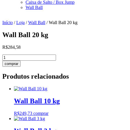
Caixa de Salto / Box Jump
Wall Ball
Início
/
Loja
/
Wall Ball
/ Wall Ball 20 kg
Wall Ball 20 kg
R$
284,58
Wall
Ball
comprar
20
kg
Produtos relacionados
quantidade
Wall Ball 10 kg
R$
249,73
comprar