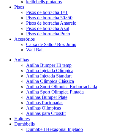
kettlebells pintados
Pisos
Pisos de borracha 1×1
Pisos de borracha 50×50
Pisos de borracha Amarelo
Pisos de borracha Azul
Pisos de borracha Preto
Acessórios
Caixa de Salto / Box Jump
Wall Ball
Anilhas
Anilha Bumper Hi temp
Anilha Injetada Olímpica
Anilha Injetada Standart
Anilha Olímpica Clássica
Anilha Sport Olímpica Emborrachada
Anilha Sport Olímpica Pintada
Anilhas Bumper Plate
Anilhas fracionadas
Anilhas Olímpicas
Anilhas para Crossfit
Halteres
Dumbbells
Dumbbell Hexagonal Injetado