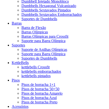
Dumbbell Injetado Monobloco
Dumbbells Hexagonal Vulcanizado
Dumbbells Sextavados Pintados
Dumbbells Sextavados Emborrachados
Suportes de Dumbbells
Barras
Barra de Flexão
Barras Olímpicas
Barras Olímpicas para Crossfit
Suporte para Barra Olímpica
Suportes
Suporte de Anilhas Olímpicas
Suporte para Barra Olímpica
Suportes de Dumbbells
KettleBells
kettlebells Crossfit
kettlebells emborrachados
kettlebells pintados
Pisos
Pisos de borracha 1×1
Pisos de borracha 50×50
Pisos de borracha Amarelo
Pisos de borracha Azul
Pisos de borracha Preto
Acessórios