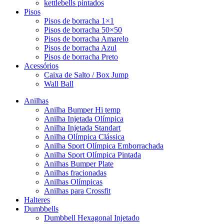
kettlebells pintados
Pisos
Pisos de borracha 1×1
Pisos de borracha 50×50
Pisos de borracha Amarelo
Pisos de borracha Azul
Pisos de borracha Preto
Acessórios
Caixa de Salto / Box Jump
Wall Ball
Anilhas
Anilha Bumper Hi temp
Anilha Injetada Olímpica
Anilha Injetada Standart
Anilha Olímpica Clássica
Anilha Sport Olímpica Emborrachada
Anilha Sport Olímpica Pintada
Anilhas Bumper Plate
Anilhas fracionadas
Anilhas Olímpicas
Anilhas para Crossfit
Halteres
Dumbbells
Dumbbell Hexagonal Injetado