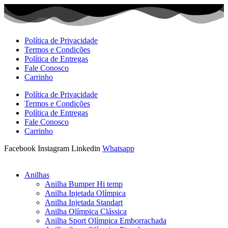
Ir
para
o
conteúdo
Política de Privacidade
Termos e Condições
Política de Entregas
Fale Conosco
Carrinho
Política de Privacidade
Termos e Condições
Política de Entregas
Fale Conosco
Carrinho
Facebook
Instagram
Linkedin
Whatsapp
Anilhas
Anilha Bumper Hi temp
Anilha Injetada Olímpica
Anilha Injetada Standart
Anilha Olímpica Clássica
Anilha Sport Olímpica Emborrachada