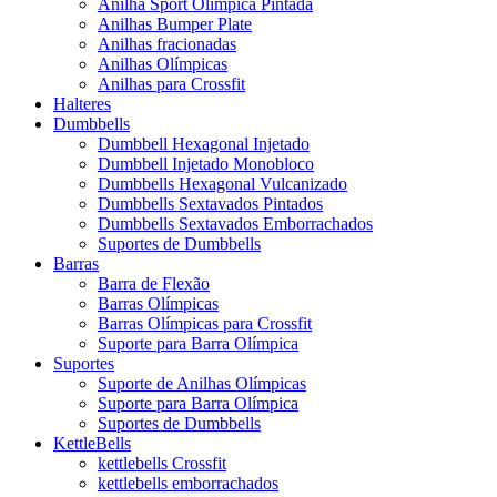
Anilha Sport Olímpica Pintada
Anilhas Bumper Plate
Anilhas fracionadas
Anilhas Olímpicas
Anilhas para Crossfit
Halteres
Dumbbells
Dumbbell Hexagonal Injetado
Dumbbell Injetado Monobloco
Dumbbells Hexagonal Vulcanizado
Dumbbells Sextavados Pintados
Dumbbells Sextavados Emborrachados
Suportes de Dumbbells
Barras
Barra de Flexão
Barras Olímpicas
Barras Olímpicas para Crossfit
Suporte para Barra Olímpica
Suportes
Suporte de Anilhas Olímpicas
Suporte para Barra Olímpica
Suportes de Dumbbells
KettleBells
kettlebells Crossfit
kettlebells emborrachados