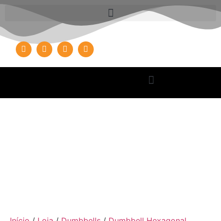
Início
/
Loja
/
Dumbbells
/
Dumbbell Hexagonal