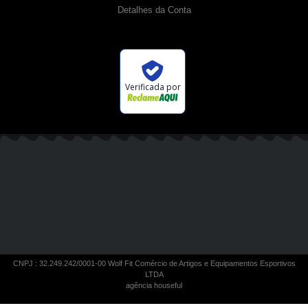
Detalhes da Conta
Verificada por
CNPJ : 32.249.242/0001-00 Wolf Fit Comércio de Artigos e Equipamentos Esportivos
LTDA
agência houseful