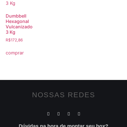
Dumbbell
Hexagonal
Vulcanizado
3 Kg
R$
172,86
comprar
NOSSAS REDES
Dúvidas na hora de montar seu box?