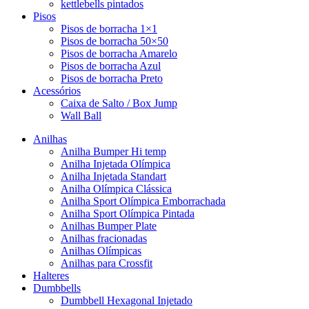
kettlebells pintados
Pisos
Pisos de borracha 1×1
Pisos de borracha 50×50
Pisos de borracha Amarelo
Pisos de borracha Azul
Pisos de borracha Preto
Acessórios
Caixa de Salto / Box Jump
Wall Ball
Anilhas
Anilha Bumper Hi temp
Anilha Injetada Olímpica
Anilha Injetada Standart
Anilha Olímpica Clássica
Anilha Sport Olímpica Emborrachada
Anilha Sport Olímpica Pintada
Anilhas Bumper Plate
Anilhas fracionadas
Anilhas Olímpicas
Anilhas para Crossfit
Halteres
Dumbbells
Dumbbell Hexagonal Injetado