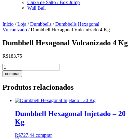
Caixa de Salto / Box Jump
Wall Ball
Início
/
Loja
/
Dumbbells
/
Dumbbells Hexagonal
Vulcanizado
/ Dumbbell Hexagonal Vulcanizado 4 Kg
Dumbbell Hexagonal Vulcanizado 4 Kg
R$
183,75
Dumbbell
Hexagonal
comprar
Vulcanizado
4
Produtos relacionados
Kg
quantidade
Dumbbell Hexagonal Injetado – 20
Kg
R$
727,44
comprar