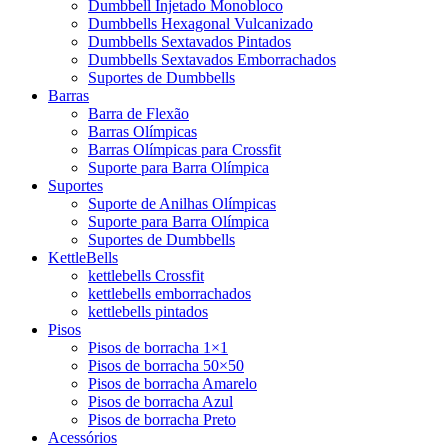
Dumbbell Injetado Monobloco
Dumbbells Hexagonal Vulcanizado
Dumbbells Sextavados Pintados
Dumbbells Sextavados Emborrachados
Suportes de Dumbbells
Barras
Barra de Flexão
Barras Olímpicas
Barras Olímpicas para Crossfit
Suporte para Barra Olímpica
Suportes
Suporte de Anilhas Olímpicas
Suporte para Barra Olímpica
Suportes de Dumbbells
KettleBells
kettlebells Crossfit
kettlebells emborrachados
kettlebells pintados
Pisos
Pisos de borracha 1×1
Pisos de borracha 50×50
Pisos de borracha Amarelo
Pisos de borracha Azul
Pisos de borracha Preto
Acessórios