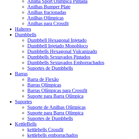
Anilha Sport Olímpica Pintada
Anilhas Bumper Plate
Anilhas fracionadas
Anilhas Olímpicas
Anilhas para Crossfit
Halteres
Dumbbells
Dumbbell Hexagonal Injetado
Dumbbell Injetado Monobloco
Dumbbells Hexagonal Vulcanizado
Dumbbells Sextavados Pintados
Dumbbells Sextavados Emborrachados
Suportes de Dumbbells
Barras
Barra de Flexão
Barras Olímpicas
Barras Olímpicas para Crossfit
Suporte para Barra Olímpica
Suportes
Suporte de Anilhas Olímpicas
Suporte para Barra Olímpica
Suportes de Dumbbells
KettleBells
kettlebells Crossfit
kettlebells emborrachados