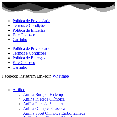
Ir
para
o
conteúdo
Política de Privacidade
Termos e Condições
Política de Entregas
Fale Conosco
Carrinho
Política de Privacidade
Termos e Condições
Política de Entregas
Fale Conosco
Carrinho
Facebook
Instagram
Linkedin
Whatsapp
Anilhas
Anilha Bumper Hi temp
Anilha Injetada Olímpica
Anilha Injetada Standart
Anilha Olímpica Clássica
Anilha Sport Olímpica Emborrachada