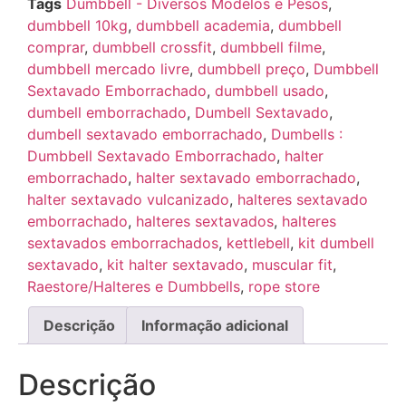
Tags
Dumbbell - Diversos Modelos e Pesos
,
dumbbell 10kg
,
dumbbell academia
,
dumbbell
comprar
,
dumbbell crossfit
,
dumbbell filme
,
dumbbell mercado livre
,
dumbbell preço
,
Dumbbell
Sextavado Emborrachado
,
dumbbell usado
,
dumbell emborrachado
,
Dumbell Sextavado
,
dumbell sextavado emborrachado
,
Dumbells :
Dumbbell Sextavado Emborrachado
,
halter
emborrachado
,
halter sextavado emborrachado
,
halter sextavado vulcanizado
,
halteres sextavado
emborrachado
,
halteres sextavados
,
halteres
sextavados emborrachados
,
kettlebell
,
kit dumbell
sextavado
,
kit halter sextavado
,
muscular fit
,
Raestore/Halteres e Dumbbells
,
rope store
Descrição
Informação adicional
Descrição