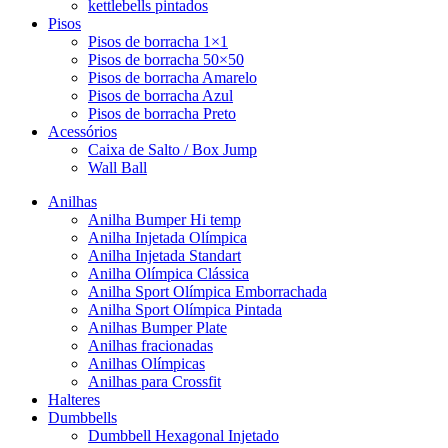
kettlebells pintados
Pisos
Pisos de borracha 1×1
Pisos de borracha 50×50
Pisos de borracha Amarelo
Pisos de borracha Azul
Pisos de borracha Preto
Acessórios
Caixa de Salto / Box Jump
Wall Ball
Anilhas
Anilha Bumper Hi temp
Anilha Injetada Olímpica
Anilha Injetada Standart
Anilha Olímpica Clássica
Anilha Sport Olímpica Emborrachada
Anilha Sport Olímpica Pintada
Anilhas Bumper Plate
Anilhas fracionadas
Anilhas Olímpicas
Anilhas para Crossfit
Halteres
Dumbbells
Dumbbell Hexagonal Injetado