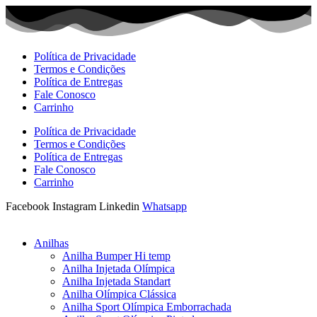
Ir
para
o
conteúdo
Política de Privacidade
Termos e Condições
Política de Entregas
Fale Conosco
Carrinho
Política de Privacidade
Termos e Condições
Política de Entregas
Fale Conosco
Carrinho
Facebook
Instagram
Linkedin
Whatsapp
Anilhas
Anilha Bumper Hi temp
Anilha Injetada Olímpica
Anilha Injetada Standart
Anilha Olímpica Clássica
Anilha Sport Olímpica Emborrachada