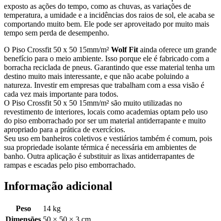
exposto as ações do tempo, como as chuvas, as variações de
temperatura, a umidade e a incidências dos raios de sol, ele acaba se
comportando muito bem. Ele pode ser aproveitado por muito mais
tempo sem perda de desempenho.
O Piso Crossfit 50 x 50 15mm/m²
Wolf Fit
ainda oferece um grande
benefício para o meio ambiente. Isso porque ele é fabricado com a
borracha reciclada de pneus. Garantindo que esse material tenha um
destino muito mais interessante, e que não acabe poluindo a
natureza. Investir em empresas que trabalham com a essa visão é
cada vez mais importante para todos.
O Piso Crossfit 50 x 50 15mm/m² são muito utilizadas no
revestimento de interiores, locais como academias optam pelo uso
do piso emborrachado por ser um material antiderrapante e muito
apropriado para a prática de exercícios.
Seu uso em banheiros coletivos e vestiários também é comum, pois
sua propriedade isolante térmica é necessária em ambientes de
banho. Outra aplicação é substituir as lixas antiderrapantes de
rampas e escadas pelo piso emborrachado.
Informação adicional
Peso
14 kg
Dimensões
50 × 50 × 3 cm