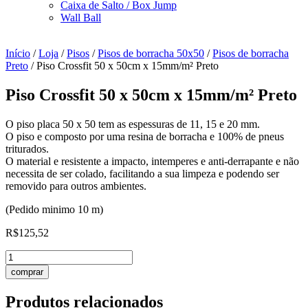
Caixa de Salto / Box Jump
Wall Ball
Início
/
Loja
/
Pisos
/
Pisos de borracha 50x50
/
Pisos de borracha
Preto
/ Piso Crossfit 50 x 50cm x 15mm/m² Preto
Piso Crossfit 50 x 50cm x 15mm/m² Preto
O piso placa 50 x 50 tem as espessuras de 11, 15 e 20 mm.
O piso e composto por uma resina de borracha e 100% de pneus
triturados.
O material e resistente a impacto, intemperes e anti-derrapante e não
necessita de ser colado, facilitando a sua limpeza e podendo ser
removido para outros ambientes.
(Pedido minimo 10 m)
R$
125,52
Piso
Crossfit
comprar
50
x
Produtos relacionados
50cm