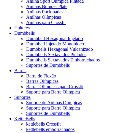
Anilha Sport Olímpica Pintada
Anilhas Bumper Plate
Anilhas fracionadas
Anilhas Olímpicas
Anilhas para Crossfit
Halteres
Dumbbells
Dumbbell Hexagonal Injetado
Dumbbell Injetado Monobloco
Dumbbells Hexagonal Vulcanizado
Dumbbells Sextavados Pintados
Dumbbells Sextavados Emborrachados
Suportes de Dumbbells
Barras
Barra de Flexão
Barras Olímpicas
Barras Olímpicas para Crossfit
Suporte para Barra Olímpica
Suportes
Suporte de Anilhas Olímpicas
Suporte para Barra Olímpica
Suportes de Dumbbells
KettleBells
kettlebells Crossfit
kettlebells emborrachados