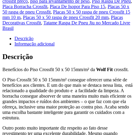
crossfit preço
,
piso para levantamento de peso
,
Piso Raspa De Pneu
,
Placa Borracha Crossfit
,
Placa De Isopor Para Piso 15
,
Placas 50 x
50 raspa de pneu Crossfit
,
Placas 50 x 50 raspa de pneu Crossfit 15
mm 10 m
,
Placas 50 x 50 raspa de pneu Crossfit 20 mm
,
Placas
Decorativas Crossfit
,
Tatame Raspa De Pneu Jiu no Mercado Livre
Brasil
Descrição
Informação adicional
Descrição
Benefícios do Piso Crossfit 50 x 50 15mm/m²
da
Wolf Fit
crossfit.
O Piso Crossfit 50 x 50 15mm/m² consegue oferecer uma série de
benefícios aos clientes. E um do que mais se destaca nessa lista, está
relacionado a qualidade do produto e a facilidade da limpeza. A
borracha consegue absorver de uma maneira muito mais eficiente os
grandes impactos e ruídos dos ambientes – o que faz com que ela
ofereça, inclusive uma maior proteção ao contra piso. Acaba sendo
uma escolha bastante inteligente para garantir os cuidados com a
estrutura.
Outro ponto muito importante diz respeito ao fato desse
revestimento ter uma excelente durabilidade. Mesmo quando