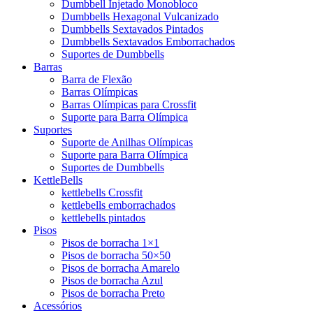
Dumbbell Injetado Monobloco
Dumbbells Hexagonal Vulcanizado
Dumbbells Sextavados Pintados
Dumbbells Sextavados Emborrachados
Suportes de Dumbbells
Barras
Barra de Flexão
Barras Olímpicas
Barras Olímpicas para Crossfit
Suporte para Barra Olímpica
Suportes
Suporte de Anilhas Olímpicas
Suporte para Barra Olímpica
Suportes de Dumbbells
KettleBells
kettlebells Crossfit
kettlebells emborrachados
kettlebells pintados
Pisos
Pisos de borracha 1×1
Pisos de borracha 50×50
Pisos de borracha Amarelo
Pisos de borracha Azul
Pisos de borracha Preto
Acessórios