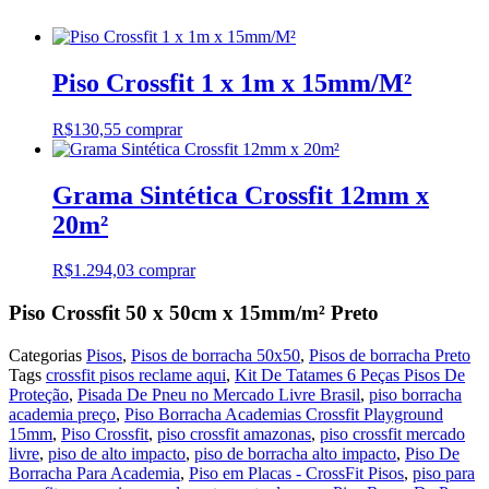
x
15mm/m²
Preto
quantidade
Piso Crossfit 1 x 1m x 15mm/M²
R$
130,55
comprar
Grama Sintética Crossfit 12mm x
20m²
R$
1.294,03
comprar
Piso Crossfit 50 x 50cm x 15mm/m² Preto
Categorias
Pisos
,
Pisos de borracha 50x50
,
Pisos de borracha Preto
Tags
crossfit pisos reclame aqui
,
Kit De Tatames 6 Peças Pisos De
Proteção
,
Pisada De Pneu no Mercado Livre Brasil
,
piso borracha
academia preço
,
Piso Borracha Academias Crossfit Playground
15mm
,
Piso Crossfit
,
piso crossfit amazonas
,
piso crossfit mercado
livre
,
piso de alto impacto
,
piso de borracha alto impacto
,
Piso De
Borracha Para Academia
,
Piso em Placas - CrossFit Pisos
,
piso para