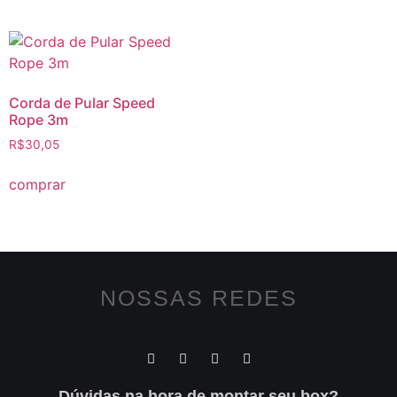
Corda de Pular Speed
Rope 3m
R$
30,05
comprar
NOSSAS REDES
Dúvidas na hora de montar seu box?